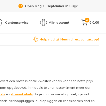
Showroom 6 dagen per week geopend!
0
Klantenservice
Mijn account
€ 0,00
Hulp nodig? Neem direct contact op!
levert een professionele kwaliteit kabels voor een nette prijs.
e naam opgebouwd. Inmiddels telt hun assortiment meer dan
bels
en
stroomkabels
die je in onze webshop ziet, zijn ook
abels, verlooppluggen, audiopluggen en chassisdelen snel en