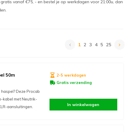
jk gratis vanaf €75, - en bestel je op werkdagen voor 21:00u, dan
den.
1
2
3
4
5
25
pel 50m
2-5 werkdagen
Gratis verzending
le haspel? Deze Procab
-kabel met Neutrik-
In winkelwagen
XLR-aansluitingen.