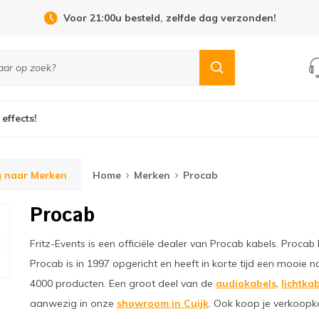
Open Dag 19 september in Cuijk!
 effects!
g naar Merken
Home
Merken
Procab
Procab
Fritz-Events is een officiële dealer van Procab kabels. Procab 
Procab is in 1997 opgericht en heeft in korte tijd een mooi
4000 producten. Een groot deel van de
audiokabels
,
lichtka
aanwezig in onze
showroom in Cuijk
. Ook koop je verkoopk