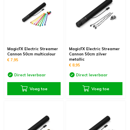
oudvuurfonteinen
ege Kabelhaspels en Accessoires
ablethouders, telefoonhouders & laptop plateaus
Draai
oudvuurpoeder
verige statieven
Keybo
uziekstandaards & verlichting
Truss 
ownriggers
Wielp
MagicFX Electric Streamer
MagicFX Electric Streamer
Cannon 50cm multicolour
Cannon 50cm zilver
metallic
€ 7,95
ridbouw
Overi
€ 8,95
Direct leverbaar
Direct leverbaar
fzetpalen & afzetkoorden
LCD e
Voeg toe
Voeg toe
rukken & stoelen