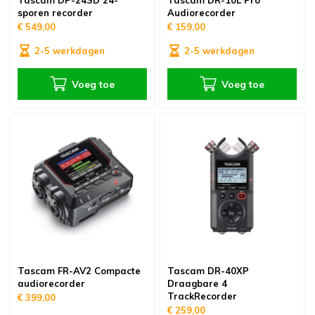
Tascam DP-24SD 24-
Tascam DR-10L Pro
sporen recorder
Audiorecorder
€ 549,00
€ 159,00
2-5 werkdagen
2-5 werkdagen
Voeg toe
Voeg toe
Tascam FR-AV2 Compacte
Tascam DR-40XP
audiorecorder
Draagbare 4
TrackRecorder
€ 399,00
€ 259,00