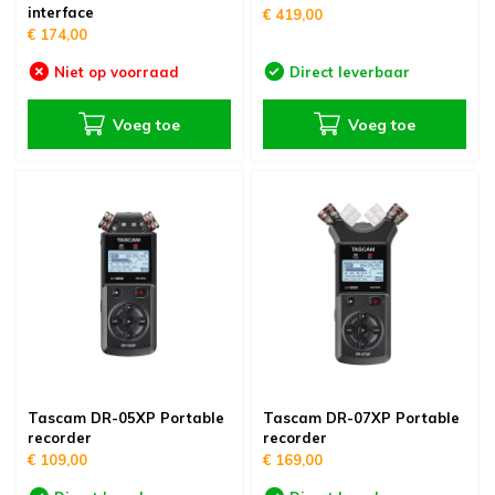
interface
€ 419,00
oudvuurfonteinen
ege Kabelhaspels en Accessoires
ablethouders, telefoonhouders & laptop plateaus
Draai
€ 174,00
oudvuurpoeder
verige statieven
Keybo
Niet op voorraad
Direct leverbaar
Voeg toe
Voeg toe
uziekstandaards & verlichting
Truss 
ownriggers
Wielp
ridbouw
Overi
fzetpalen & afzetkoorden
LCD e
rukken & stoelen
Tascam DR-05XP Portable
Tascam DR-07XP Portable
recorder
recorder
€ 109,00
€ 169,00