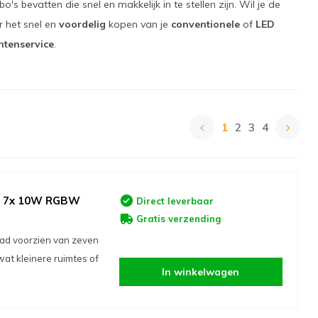
 bevatten die snel en makkelijk in te stellen zijn. Wil je de
r het snel en
voordelig
kopen van je
conventionele
of
LED
ntenservice
.
1
2
3
4
ad 7x 10W RGBW
Direct leverbaar
Gratis verzending
ad voorzien van zeven
at kleinere ruimtes of
In winkelwagen