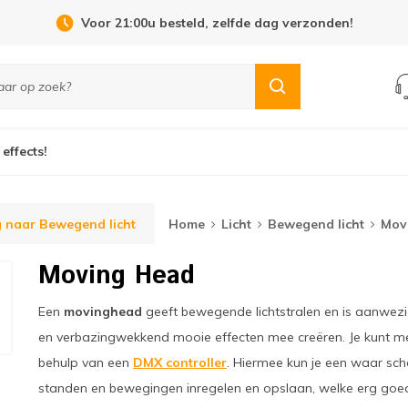
Open Dag 19 september in Cuijk!
 effects!
 naar Bewegend licht
Home
Licht
Bewegend licht
Mov
Moving Head
Een
movinghead
geeft bewegende lichtstralen en is aanwezig
en verbazingwekkend mooie effecten mee creëren. Je kunt m
behulp van een
DMX controller
. Hiermee kun je een waar sch
standen en bewegingen inregelen en opslaan, welke erg go