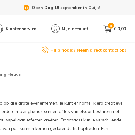
Showroom 6 dagen per week geopend!
0
Klantenservice
Mijn account
€ 0,00
Hulp nodig? Neem direct contact op!
ing Heads
 op alle grote evenementen. Je kunt er namelijk erg creatieve
eerdere movingheads samen of los van elkaar besturen met
ouwspel aan effecten creëren. Daarnaast kun je verschillende
ed van pas kunnen komen gedurende het optreden. Een