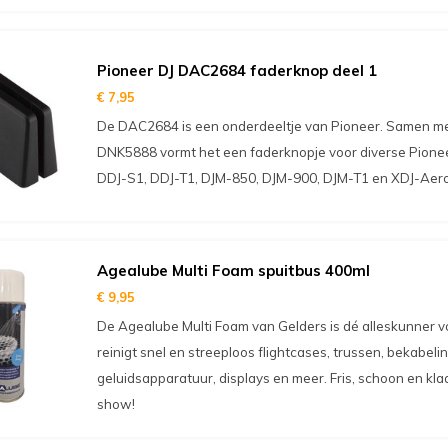
Pioneer DJ DAC2684 faderknop deel 1
€ 7,95
De DAC2684 is een onderdeeltje van Pioneer. Samen 
DNK5888 vormt het een faderknopje voor diverse Pionee
DDJ-S1, DDJ-T1, DJM-850, DJM-900, DJM-T1 en XDJ-Aero
Agealube Multi Foam spuitbus 400ml
€ 9,95
De Agealube Multi Foam van Gelders is dé alleskunner v
reinigt snel en streeploos flightcases, trussen, bekabeling
geluidsapparatuur, displays en meer. Fris, schoon en kl
show!