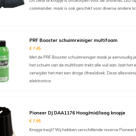
Dit zwarte knopje is ontworpen voor de Showtec LED o
commander, maar is ook geschikt voor diverse andere lic
PRF Booster schuimreiniger multifoam
€ 7,45
Met de PRF Booster schuimreiniger maak je eenvoudig 
het schuim van de multifoam trekt alle vuil aan, laat het
verwijder het met een droge (thee)doek. Deze allesreinig
elektronica.
Pioneer DJ DAA1176 Hoog/mid/laag knopje
€ 7,95
Knopje kwijt? Wij hebben verschillende reserve Pioneer