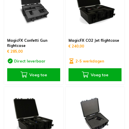
oudvuurfonteinen
ege Kabelhaspels en Accessoires
ablethouders, telefoonhouders & laptop plateaus
Draai
oudvuurpoeder
verige statieven
Keybo
uziekstandaards & verlichting
Truss 
MagicFX Confetti Gun
MagicFX CO2 Jet flightcase
flightcase
€ 240,00
ownriggers
Wielp
€ 285,00
ridbouw
Overi
Direct leverbaar
2-5 werkdagen
Voeg toe
Voeg toe
fzetpalen & afzetkoorden
LCD e
rukken & stoelen