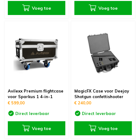
Voeg toe
Voeg toe
Avilexx Premium flightcase
MagicFX Case voor Deejay
voor Sparkus 1 4-in-1
Shotgun confettishooter
€ 599,00
€ 240,00
Direct leverbaar
Direct leverbaar
Voeg toe
Voeg toe