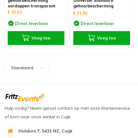
gehoorbescherming
Universel Standard
oudvuurfonteinen
ege Kabelhaspels en Accessoires
ablethouders, telefoonhouders & laptop plateaus
Draai
oordoppen transparant
gehoorbescherming
oordoppen
€ 15,50
€ 21,90
oudvuurpoeder
verige statieven
Keybo
Direct leverbaar
Direct leverbaar
uziekstandaards & verlichting
Truss 
Voeg toe
Voeg toe
ownriggers
Wielp
ridbouw
Overi
Standaard
fzetpalen & afzetkoorden
LCD e
rukken & stoelen
Hulp nodig? Neem gerust contact op met onze klantenservice
of kom naar onze winkel in Cuijk.
Hulsbos 7, 5431 NZ, Cuijk