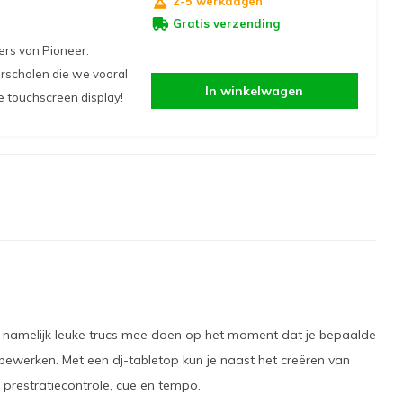
2-5 werkdagen
Gratis verzending
ers van Pioneer.
erscholen die we vooral
In winkelwagen
 touchscreen display!
er namelijk leuke trucs mee doen op het moment dat je bepaalde
 bewerken. Met een dj-tabletop kun je naast het creëren van
prestratiecontrole, cue en tempo.