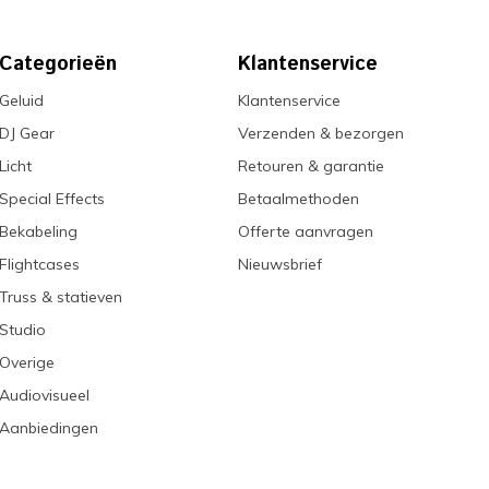
Categorieën
Klantenservice
Geluid
Klantenservice
DJ Gear
Verzenden & bezorgen
Licht
Retouren & garantie
Special Effects
Betaalmethoden
Bekabeling
Offerte aanvragen
Flightcases
Nieuwsbrief
Truss & statieven
Studio
Overige
Audiovisueel
Aanbiedingen