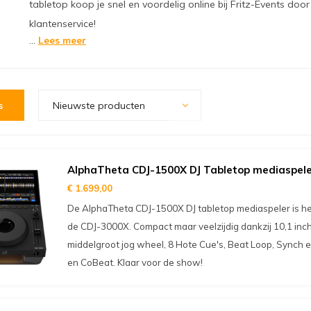
tabletop koop je snel en voordelig online bij Fritz-Events doo
klantenservice!
...
Lees meer
s
Nieuwste producten
AlphaTheta CDJ-1500X DJ Tabletop mediaspel
€ 1.699,00
De AlphaTheta CDJ-1500X DJ tabletop mediaspeler is het
de CDJ-3000X. Compact maar veelzijdig dankzij 10,1 inc
middelgroot jog wheel, 8 Hote Cue's, Beat Loop, Synch 
en CoBeat. Klaar voor de show!