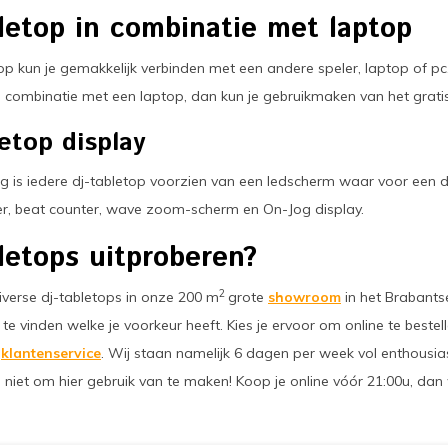
letop in combinatie met laptop
op kun je gemakkelijk verbinden met een andere speler, laptop of pc
in combinatie met een laptop, dan kun je gebruikmaken van het g
etop display
is iedere dj-tabletop voorzien van een ledscherm waar voor een dj b
r, beat counter, wave zoom-scherm en On-Jog display.
letops uitproberen?
2
iverse dj-tabletops in onze 200 m
grote
showroom
in het Brabantse
 te vinden welke je voorkeur heeft. Kies je ervoor om online te best
e
klantenservice
. Wij staan namelijk 6 dagen per week vol enthousia
l niet om hier gebruik van te maken! Koop je online vóór 21:00u, d