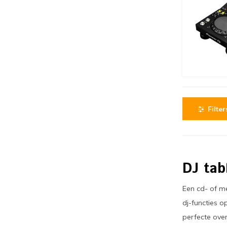
Filter
DJ tab
Een cd- of m
dj-functies o
perfecte ove