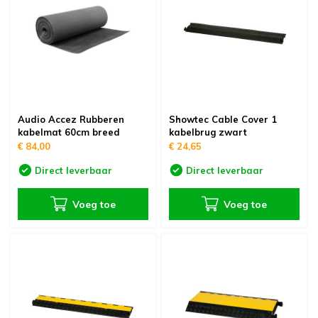
oudvuurfonteinen
ege Kabelhaspels en Accessoires
ablethouders, telefoonhouders & laptop plateaus
Draai
oudvuurpoeder
verige statieven
Keybo
uziekstandaards & verlichting
Truss 
ownriggers
Wielp
Audio Accez Rubberen
Showtec Cable Cover 1
kabelmat 60cm breed
kabelbrug zwart
€ 84,00
€ 24,65
ridbouw
Overi
Direct leverbaar
Direct leverbaar
fzetpalen & afzetkoorden
LCD e
Voeg toe
Voeg toe
rukken & stoelen