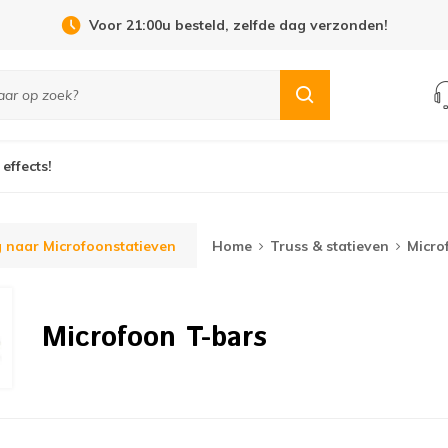
Open Dag 19 september in Cuijk!
 effects!
 naar Microfoonstatieven
Home
Truss & statieven
Micro
Microfoon T-bars