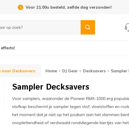
Open Dag 19 september in Cuijk!
 effects!
 naar Decksavers
Home
DJ Gear
Decksavers
Sampler 
Sampler Decksavers
Voor samplers, waaronder de Pioneer RMX-1000 erg populair
stofkap beschermt je sampler tegen stof, vloeistoffen en ro
het moment dat je niet op het podium aan het vlammen ben
onoplettendheid of verdwaald rondvliegende biertjes van het