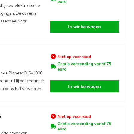
euro
t jouw elektronische
igingen. De cover is
ssentieel voor
In winkelwagen
Niet op voorraad
Gratis verzending vanaf 75
euro
or de Pioneer DJS-1000
onaat. Hij beschermt je
In winkelwagen
 tijdens het vervoeren.
6
Niet op voorraad
Gratis verzending vanaf 75
euro
evige cover van