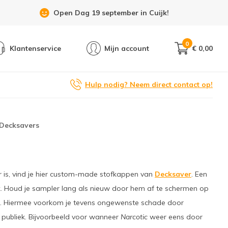
Showroom 6 dagen per week geopend!
0
Klantenservice
Mijn account
€ 0,00
Hulp nodig? Neem direct contact op!
Decksavers
 is, vind je hier custom-made stofkappen van
Decksaver
. Een
ok. Houd je sampler lang als nieuw door hem af te schermen op
t. Hiermee voorkom je tevens ongewenste schade door
 publiek. Bijvoorbeeld voor wanneer
Narcotic
weer eens door