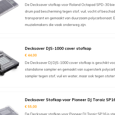
De Decksaver stofkap voor Roland Octapad SPD-30 bied
drum pad bescherming tegen stof, vuil, vocht of beschad
transparant en gemaakt van duurzaam polycarbonaat. E
muziekmakers die vaak onderweg zijn.
Decksaver DJS-1000 cover stofkap
€ 44,00
De Decksaver DJ DJS-1000 cover stofkap is geschikt vo
standalone sampler en gemaakt van supersterk polycarb
sampler tegen stof, vuil en water, maar ook tegen stoten
Decksaver Stofkap voor Pioneer DJ Toraiz SP1
€ 55,00
De Decksaver stofkap voor Pioneer DJ Toraiz SP16 is st