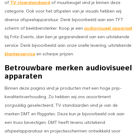
of
TV vloerstandaard
of muurbeugel vind je binnen deze
oudvuurfonteinen
ege Kabelhaspels en Accessoires
ablethouders, telefoonhouders & laptop plateaus
Draai
categorie. Ook voor het afspelen van je visuals hebben wij
oudvuurpoeder
verige statieven
diverse afspeelapparatuur. Denk bijvoorbeeld aan een TFT
Keybo
scherm of beeldversterker. Koop je een
audiovisueel apparaat
uziekstandaards & verlichting
Truss 
bij Fritz-Events, dan ben je gegarandeerd van een uitstekende
service. Denk bijvoorbeeld aan onze snelle levering, uitstekende
ownriggers
Wielp
klantenservice
en scherpe prijzen.
ridbouw
Overi
Betrouwbare merken audiovisueel
apparaten
fzetpalen & afzetkoorden
LCD e
Binnen deze pagina vind je producten met een hoge prijs-
rukken & stoelen
kwaliteitsverhouding. Zo hebben wij ons assortiment
zorgvuldig geselecteerd. TV standaarden vind je van de
merken DMT en Riggatec. Deze kun je bijvoorbeeld ook aan
een truss bevestigen. DMT heeft tevens uitstekend
afspeelapparatuur en projectieschermen ontwikkeld voor