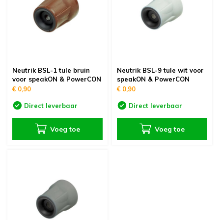
oudvuurfonteinen
ege Kabelhaspels en Accessoires
ablethouders, telefoonhouders & laptop plateaus
Draai
oudvuurpoeder
verige statieven
Keybo
uziekstandaards & verlichting
Truss 
Neutrik BSL-1 tule bruin
Neutrik BSL-9 tule wit voor
ownriggers
voor speakON & PowerCON
speakON & PowerCON
Wielp
€ 0,90
€ 0,90
ridbouw
Overi
Direct leverbaar
Direct leverbaar
fzetpalen & afzetkoorden
LCD e
Voeg toe
Voeg toe
rukken & stoelen