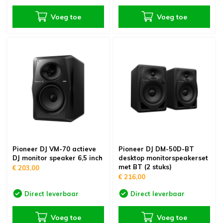
Voeg toe
Voeg toe
Pioneer DJ VM-70 actieve
Pioneer DJ DM-50D-BT
DJ monitor speaker 6,5 inch
desktop monitorspeakerset
met BT (2 stuks)
€ 203,00
€ 216,00
Direct leverbaar
Direct leverbaar
Voeg toe
Voeg toe