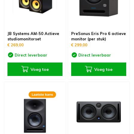
oudvuurfonteinen
ege Kabelhaspels en Accessoires
ablethouders, telefoonhouders & laptop plateaus
Draai
oudvuurpoeder
verige statieven
Keybo
uziekstandaards & verlichting
JB Systems AM-50 Actieve
PreSonus Eris Pro 6 actieve
Truss 
studiomonitorset
monitor (per stuk)
€ 269,00
€ 299,00
ownriggers
Wielp
Direct leverbaar
Direct leverbaar
ridbouw
Overi
Voeg toe
Voeg toe
fzetpalen & afzetkoorden
LCD e
rukken & stoelen