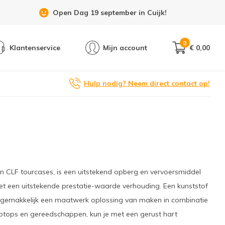
Showroom 6 dagen per week geopend!
0
Klantenservice
Mijn account
€ 0,00
Hulp nodig? Neem direct contact op!
en CLF tourcases, is een uitstekend opberg en vervoersmiddel
et een uitstekende prestatie-waarde verhouding. Een kunststof
t er gemakkelijk een maatwerk oplossing van maken in combinatie
aptops en gereedschappen, kun je met een gerust hart