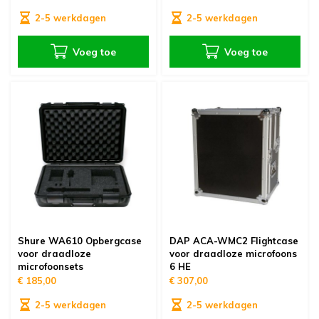
2-5 werkdagen
2-5 werkdagen
Voeg toe
Voeg toe
Shure WA610 Opbergcase
DAP ACA-WMC2 Flightcase
voor draadloze
voor draadloze microfoons
microfoonsets
6 HE
€ 185,00
€ 307,00
2-5 werkdagen
2-5 werkdagen