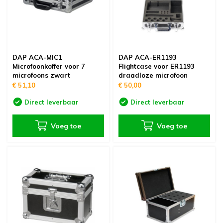
oudvuurfonteinen
ege Kabelhaspels en Accessoires
ablethouders, telefoonhouders & laptop plateaus
Draai
oudvuurpoeder
verige statieven
Keybo
uziekstandaards & verlichting
Truss 
DAP ACA-MIC1
DAP ACA-ER1193
Microfoonkoffer voor 7
Flightcase voor ER1193
microfoons zwart
draadloze microfoon
ownriggers
Wielp
€ 51,10
€ 50,00
Direct leverbaar
Direct leverbaar
ridbouw
Overi
Voeg toe
Voeg toe
fzetpalen & afzetkoorden
LCD e
rukken & stoelen