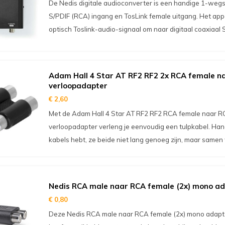
De Nedis digitale audioconverter is een handige 1-we
S/PDIF (RCA) ingang en TosLink female uitgang. Het appa
optisch Toslink-audio-signaal om naar digitaal coaxiaal 
Adam Hall 4 Star AT RF2 RF2 2x RCA female n
verloopadapter
€ 2,60
Met de Adam Hall 4 Star AT RF2 RF2 RCA female naar R
verloopadapter verleng je eenvoudig een tulpkabel. Hand
kabels hebt, ze beide niet lang genoeg zijn, maar samen 
Nedis RCA male naar RCA female (2x) mono a
€ 0,80
Deze Nedis RCA male naar RCA female (2x) mono adapter