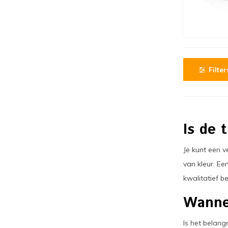
Filter
Is de 
Je kunt een v
van kleur. Ee
kwalitatief b
Wannee
Is het belang