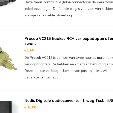
Deze Nedis contra RCA(tulp)-connector in de kleur zwart
kabel bevestigen. De female plug is voorzien van knikb
stevige vernikkelde afwerking.
Procab VC215 haakse RCA verloopadapters fe
zwart
€ 6,60
De Procab VC215 is een set van twee haakse male-fem
verloopadapters. Ze hebben een metalen behuizing en 
Deze haakse verloopjes komen van pas als je iets wilt a
beperkte ruimte hebt.
Nedis Digitale audioconverter 1-weg TosLink/
€ 16,00