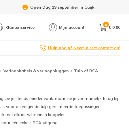
Showroom 6 dagen per week geopend!
0
Klantenservice
Mijn account
€ 0,00
Hulp nodig? Neem direct contact op!
Verloopkabels & verlooppluggen
Tulp of RCA
zie je steeds minder vaak, maar zie je voornamelijk terug bij
ct voor de volgende tulp gerelateerde toepassingen:
ik met elkaar wil kunnen koppelen
n naar één enkele RCA-uitgang