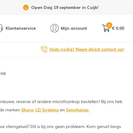
Showroom 6 dagen per week geopend!
0
Klantenservice
Mijn account
€ 0,00
Hulp nodig? Neem direct contact op!
kop
nieuwe, reserve of andere microfoonkop bestellen? Bij ons heb
 de merken
Shure
,
LD Systems
en
Sennheiser
.
ouw stemgeluid? Dit is bij ons geen probleem. Kom gerust langs