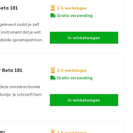
Beta 181
2-5 werkdagen
Gratis verzending
eleverd zodat je zelf
 instrument dat je wilt
In winkelwagen
rdioide opnamepatroon.
r Beta 181
2-5 werkdagen
Gratis verzending
deze omnidirectionele
tootje. Je schroeft hem
In winkelwagen
181
2-5 werkdagen