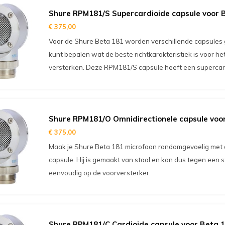
Shure RPM181/S Supercardioide capsule voor 
€ 375,00
Voor de Shure Beta 181 worden verschillende capsules g
kunt bepalen wat de beste richtkarakteristiek is voor het
versterken. Deze RPM181/S capsule heeft een superca
Shure RPM181/O Omnidirectionele capsule voo
€ 375,00
Maak je Shure Beta 181 microfoon rondomgevoelig met 
capsule. Hij is gemaakt van staal en kan dus tegen een s
eenvoudig op de voorversterker.
Shure RPM181/C Cardioide capsule voor Beta 