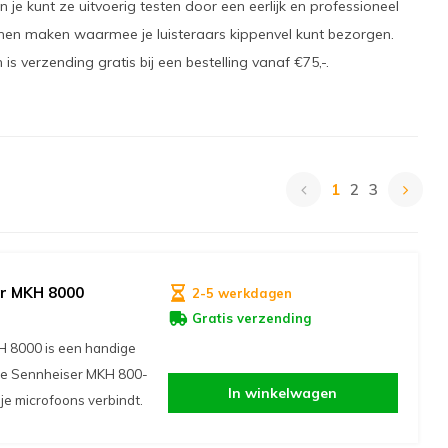
je kunt ze uitvoerig testen door een eerlijk en professioneel
unnen maken waarmee je luisteraars kippenvel kunt bezorgen.
is verzending gratis bij een bestelling vanaf €75,-.
1
2
3
or MKH 8000
2-5 werkdagen
Gratis verzending
H 8000 is een handige
t de Sennheiser MKH 800-
In winkelwagen
je microfoons verbindt.