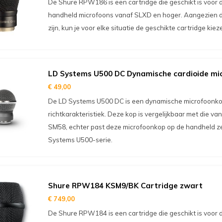
De Shure RPW186 is een cartridge die geschikt is voor 
handheld microfoons vanaf SLXD en hoger. Aangezien d
zijn, kun je voor elke situatie de geschikte cartridge kiez
LD Systems U500 DC Dynamische cardioide mi
€ 49,00
De LD Systems U500 DC is een dynamische microfoonko
richtkarakteristiek. Deze kop is vergelijkbaar met die v
SM58, echter past deze microfoonkop op de handheld ze
Systems U500-serie.
Shure RPW184 KSM9/BK Cartridge zwart
€ 749,00
De Shure RPW184 is een cartridge die geschikt is voor 