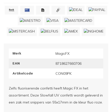
ownriggers
Wielp
ridbouw
Overi
fzetpalen & afzetkoorden
LCD e
rukken & stoelen
Merk
MagicFX
EAN
8718627660706
Artikelcode
CON09PK
Zelfs fluoriserende confetti heeft Magic FX in het
assortiment. Deze Slowfall UV confetti wordt geleverd in
een zak met snippers van 55x17mm in de kleur fluo roze.