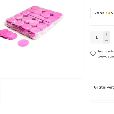
KOOP
20
V
Aan verla
toevoege
Gratis ver