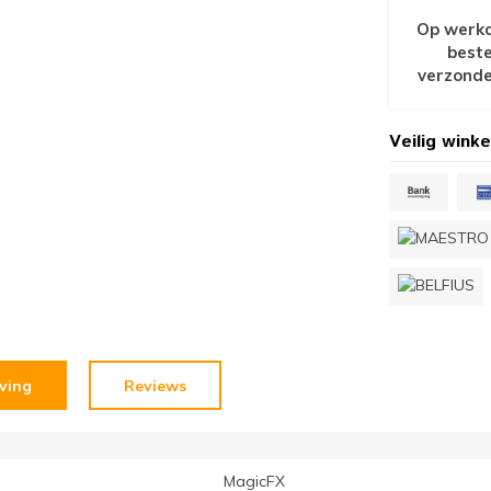
Op werkd
beste
verzonde
Veilig winke
jving
Reviews
MagicFX