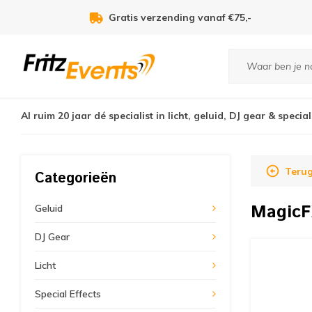
Voor 21:00u besteld, zelfde dag verzonden!
Al ruim 20 jaar dé specialist in licht, geluid, DJ gear & special
Teru
Categorieën
Magic
Geluid
DJ Gear
Licht
Special Effects