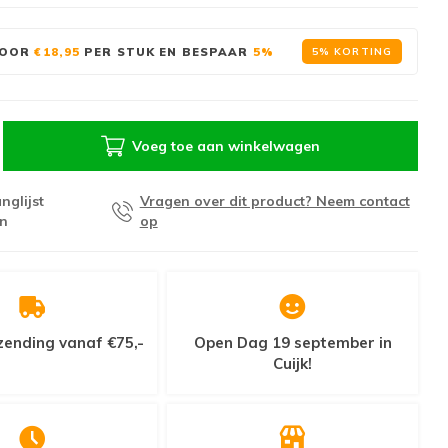
OOR
€18,95
PER STUK EN BESPAAR
5%
5% KORTING
Voeg toe aan winkelwagen
nglijst
Vragen over dit product? Neem contact
n
op
zending vanaf €75,-
Open Dag 19 september in
Cuijk!