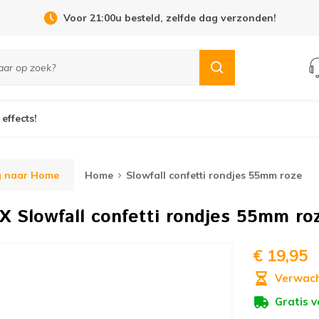
Open Dag 19 september in Cuijk!
 effects!
g naar Home
Home
Slowfall confetti rondjes 55mm roze
FX
Slowfall confetti rondjes 55mm ro
€ 19,95
Verwach
Gratis 