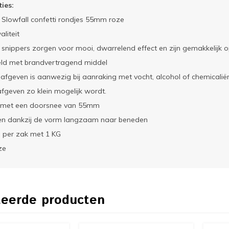
ties:
Slowfall confetti rondjes 55mm roze
liteit
 snippers zorgen voor mooi, dwarrelend effect en zijn gemakkelijk 
ld met brandvertragend middel
afgeven is aanwezig bij aanraking met vocht, alcohol of chemicaliën
fgeven zo klein mogelijk wordt.
 met een doorsnee van 55mm
en dankzij de vorm langzaam naar beneden
 per zak met 1 KG
ze
teerde producten