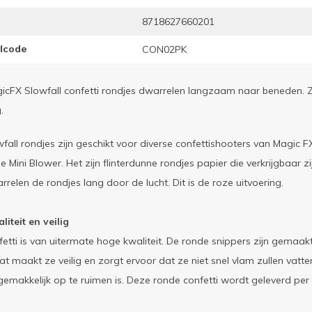
8718627660201
elcode
CON02PK
icFX Slowfall confetti rondjes dwarrelen langzaam naar beneden. 
.
fall rondjes zijn geschikt voor diverse confettishooters van Magic F
e Mini Blower. Het zijn flinterdunne rondjes papier die verkrijgbaar zi
relen de rondjes lang door de lucht. Dit is de roze uitvoering.
iteit en veilig
etti is van uitermate hoge kwaliteit. De ronde snippers zijn gema
at maakt ze veilig en zorgt ervoor dat ze niet snel vlam zullen vatt
gemakkelijk op te ruimen is. Deze ronde confetti wordt geleverd per 