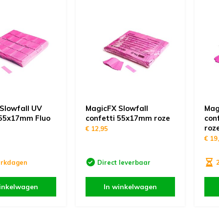
Slowfall UV
MagicFX Slowfall
Mag
 55x17mm Fluo
confetti 55x17mm roze
con
roz
€ 12,95
€ 19
erkdagen
Direct leverbaar
inkelwagen
In winkelwagen