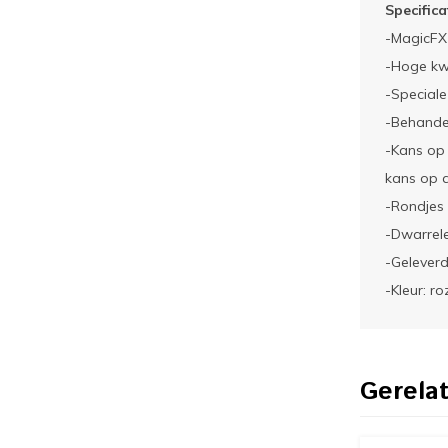
Specifica
-MagicFX 
-Hoge kwa
-Speciale
-Behande
-Kans op 
kans op a
-Rondjes
-Dwarrel
-Geleverd
-Kleur: ro
Gerela