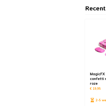
Recent
MagicFX 
confetti
roze
€ 19,95
2-5 w