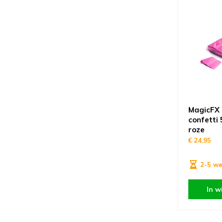
MagicFX 
confetti
roze
€ 24,95
2-5 w
In w