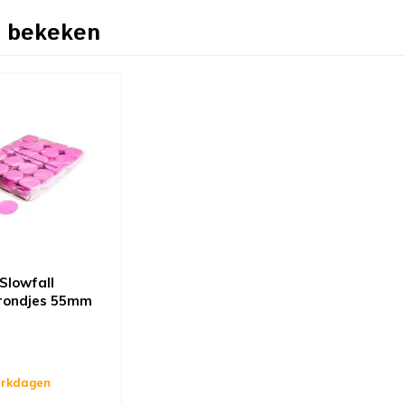
 bekeken
Slowfall
 rondjes 55mm
erkdagen