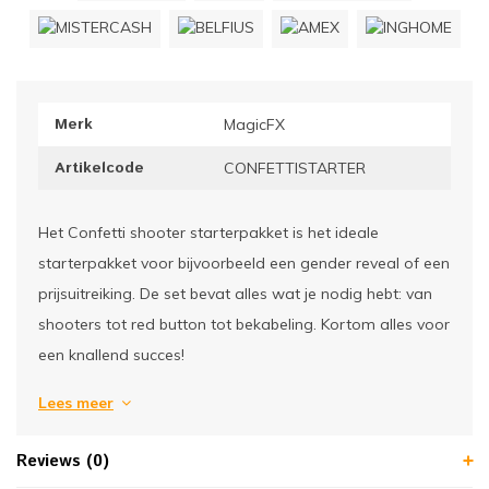
ownriggers
Wielp
ridbouw
Overi
Merk
MagicFX
fzetpalen & afzetkoorden
LCD e
Artikelcode
CONFETTISTARTER
rukken & stoelen
Het Confetti shooter starterpakket is het ideale
starterpakket voor bijvoorbeeld een gender reveal of een
prijsuitreiking. De set bevat alles wat je nodig hebt: van
shooters tot red button tot bekabeling. Kortom alles voor
een knallend succes!
Lees meer
Reviews (0)