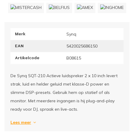
ownriggers
Wielp
ridbouw
Overi
Merk
Synq
fzetpalen & afzetkoorden
LCD e
EAN
5420025686150
rukken & stoelen
Artikelcode
B08615
De Synq SQT-210 Actieve luidspreker 2 x 10 inch levert
strak, luid en helder geluid met klasse-D power en
slimme DSP-presets. Gebruik hem op statief of als
monitor. Met meerdere ingangen is hij plug-and-play
ready voor DJ, spraak en live-acts.
Lees meer