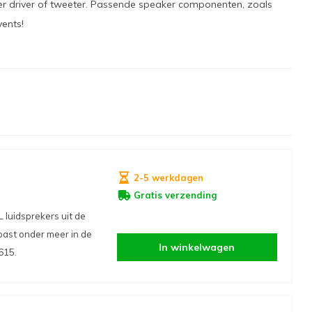
ker driver of tweeter. Passende speaker componenten, zoals
vents!
2-5 werkdagen
Gratis verzending
 luidsprekers uit de
ast onder meer in de
In winkelwagen
615.