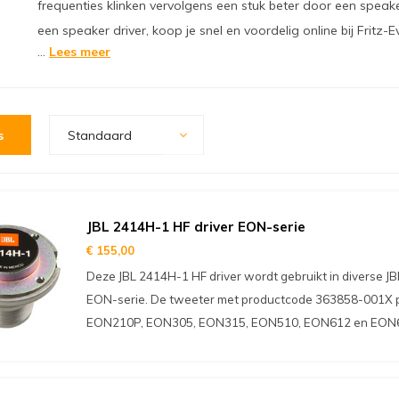
frequenties klinken vervolgens een stuk beter door een spea
een speaker driver, koop je snel en voordelig online bij Fritz-E
...
Lees meer
s
Standaard
JBL 2414H-1 HF driver EON-serie
€ 155,00
Deze JBL 2414H-1 HF driver wordt gebruikt in diverse JBL
EON-serie. De tweeter met productcode 363858-001X p
EON210P, EON305, EON315, EON510, EON612 en EON