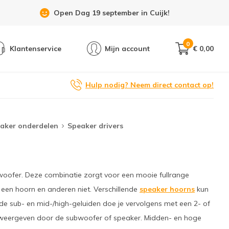
Showroom 6 dagen per week geopend!
0
Klantenservice
Mijn account
€ 0,00
Hulp nodig? Neem direct contact op!
aker onderdelen
Speaker drivers
/woofer. Deze combinatie zorgt voor een mooie fullrange
een hoorn en anderen niet. Verschillende
speaker hoorns
kun
van de sub- en mid-/high-geluiden doe je vervolgens met een 2- of
dt weergeven door de subwoofer of speaker. Midden- en hoge