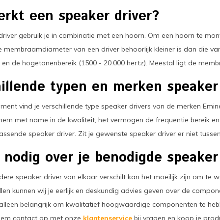
rkt een speaker driver?
driver gebruik je in combinatie met een hoorn. Om een hoorn te mont
 membraamdiameter van een driver behoorlijk kleiner is dan die va
en de hogetonenbereik (1500 - 20.000 hertz). Meestal ligt de memb
illende typen en merken speaker 
iment vind je verschillende type speaker drivers van de merken Emine
hem met name in de kwaliteit, het vermogen de frequentie bereik en 
assende speaker driver. Zit je gewenste speaker driver er niet tuss
 nodig over je benodigde speaker
ere speaker driver van elkaar verschilt kan het moeilijk zijn om te 
llen kunnen wij je eerlijk en deskundig advies geven over de componen
t alleen belangrijk om kwalitatief hoogwaardige componenten te h
Neem contact op met onze
klantenservice
bij vragen en koop je produ