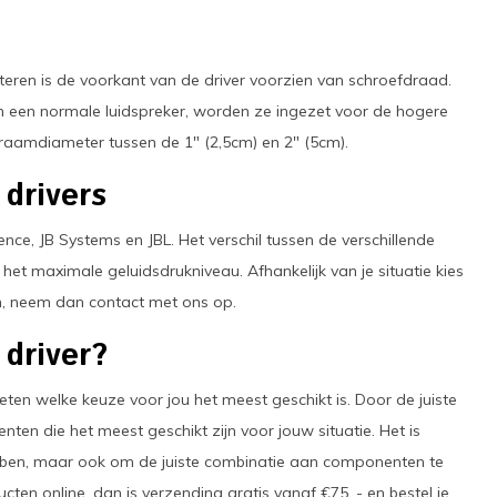
eren is de voorkant van de driver voorzien van schroefdraad.
n een normale luidspreker, worden ze ingezet voor de hogere
raamdiameter tussen de 1" (2,5cm) en 2" (5cm).
drivers
nce, JB Systems en JBL. Het verschil tussen de verschillende
het maximale geluidsdrukniveau. Afhankelijk van je situatie kies
en, neem dan contact met ons op.
 driver?
weten welke keuze voor jou het meest geschikt is. Door de juiste
ten die het meest geschikt zijn voor jouw situatie. Het is
ebben, maar ook om de juiste combinatie aan componenten te
cten online, dan is verzending gratis vanaf €75, - en bestel je