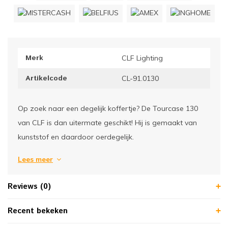
ownriggers
Wielp
ridbouw
Overi
Merk
CLF Lighting
fzetpalen & afzetkoorden
LCD e
Artikelcode
CL-91.0130
rukken & stoelen
Op zoek naar een degelijk koffertje? De Tourcase 130
van CLF is dan uitermate geschikt! Hij is gemaakt van
kunststof en daardoor oerdegelijk.
Lees meer
Reviews (0)
Recent bekeken