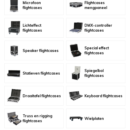
Microfoon
Flightcases
oudvuurfonteinen
ege Kabelhaspels en Accessoires
ablethouders, telefoonhouders & laptop plateaus
Draai
flightcases
mengpaneel
oudvuurpoeder
verige statieven
Keybo
Lichteffect
DMX-controller
flightcases
flightcases
uziekstandaards & verlichting
Truss 
ownriggers
Wielp
Special effect
Speaker flightcases
flightcases
ridbouw
Overi
Spiegelbol
Statieven flightcases
fzetpalen & afzetkoorden
LCD e
flightcases
rukken & stoelen
Draaitafel flightcases
Keyboard flightcases
Truss en rigging
Wielplaten
flightcases