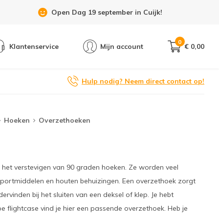
Showroom 6 dagen per week geopend!
0
Klantenservice
Mijn account
€ 0,00
Hulp nodig? Neem direct contact op!
Hoeken
Overzethoeken
or het verstevigen van 90 graden hoeken. Ze worden veel
nsportmiddelen en houten behuizingen. Een overzethoek zorgt
ervinden bij het sluiten van een deksel of klep. Je hebt
pe flightcase vind je hier een passende overzethoek. Heb je