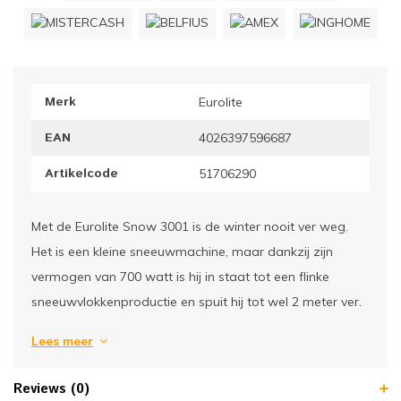
ownriggers
Wielp
ridbouw
Overi
Merk
Eurolite
fzetpalen & afzetkoorden
LCD e
EAN
4026397596687
rukken & stoelen
Artikelcode
51706290
Met de Eurolite Snow 3001 is de winter nooit ver weg.
Het is een kleine sneeuwmachine, maar dankzij zijn
vermogen van 700 watt is hij in staat tot een flinke
sneeuwvlokkenproductie en spuit hij tot wel 2 meter ver.
Lees meer
Reviews (0)