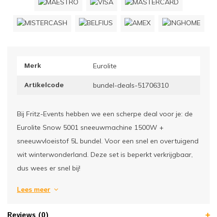
ownriggers
Wielp
ridbouw
Overi
Merk
Eurolite
fzetpalen & afzetkoorden
LCD e
Artikelcode
bundel-deals-51706310
rukken & stoelen
Bij Fritz-Events hebben we een scherpe deal voor je: de
Eurolite Snow 5001 sneeuwmachine 1500W +
sneeuwvloeistof 5L bundel. Voor een snel en overtuigend
wit winterwonderland. Deze set is beperkt verkrijgbaar,
dus wees er snel bij!
Lees meer
Reviews (0)