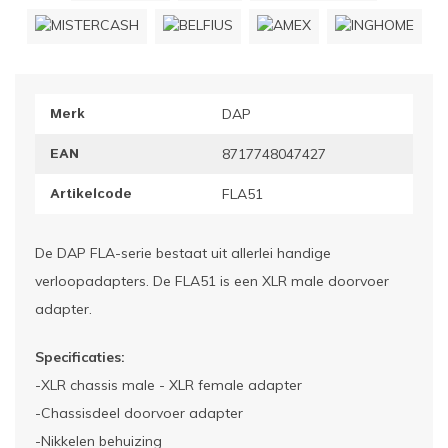
ownriggers
Wielp
ridbouw
Overi
Merk
DAP
fzetpalen & afzetkoorden
LCD e
EAN
8717748047427
rukken & stoelen
Artikelcode
FLA51
De DAP FLA-serie bestaat uit allerlei handige
verloopadapters. De FLA51 is een XLR male doorvoer
adapter.
Specificaties:
-XLR chassis male - XLR female adapter
-Chassisdeel doorvoer adapter
-Nikkelen behuizing