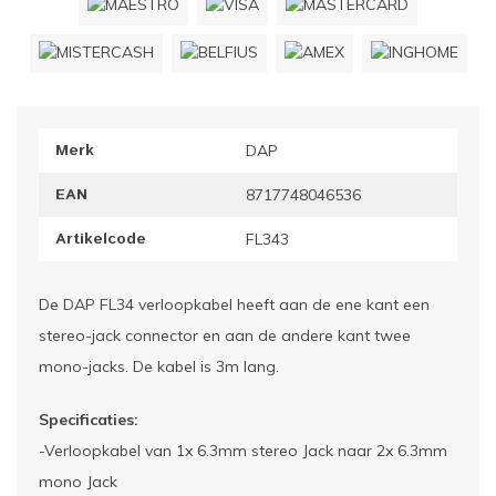
ownriggers
Wielp
ridbouw
Overi
Merk
DAP
fzetpalen & afzetkoorden
LCD e
EAN
8717748046536
rukken & stoelen
Artikelcode
FL343
De DAP FL34 verloopkabel heeft aan de ene kant een
stereo-jack connector en aan de andere kant twee
mono-jacks. De kabel is 3m lang.
Specificaties:
-Verloopkabel van 1x 6.3mm stereo Jack naar 2x 6.3mm
mono Jack