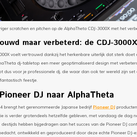
ger scratchen en pitchen op de AlphaTheta CDJ-3000X met het verb
rouwd maar verbeterd: de CDJ-3000X 
00X voelt vertrouwd dankzij het herkenbare uiterlijk dat sterk doe
haTheta dj-tabletop een meer geoptimaliseerd design met verbeter
t dus voor je professionele dj, die waar dan ook ter wereld zijn set
fantastisch feestje.
Pioneer DJ naar AlphaTheta
24 brengt het gerenommeerde Japanse bedrijf
Pioneer DJ
producten
ie is verder grotendeels hetzelfde gebleven, met vandaag de dag no
e destijds hebben bijgedragen aan het succes van de Pioneer DJ con
bedacht, ontwikkeld en geproduceerd door deze echte Pioneer DJ-ex