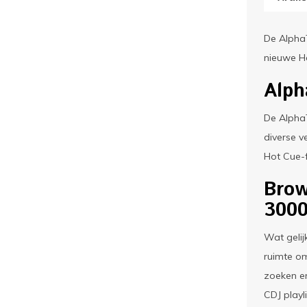
De AlphaT
nieuwe Ho
Alph
De Alpha
diverse v
Hot Cue-f
Brow
300
Wat gelij
ruimte om
zoeken en
CDJ playl