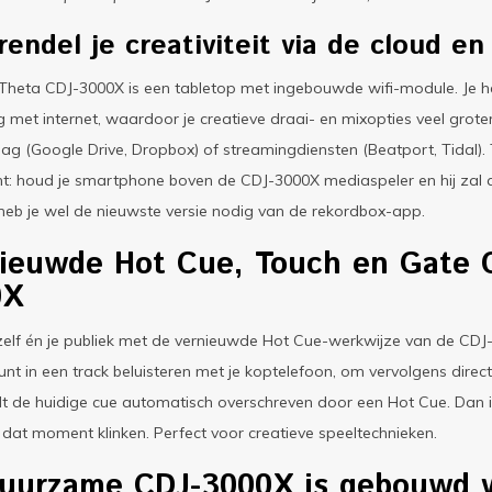
endel je creativiteit via de cloud e
Theta CDJ-3000X is een tabletop met ingebouwde wifi-module. Je h
g met internet, waardoor je creatieve draai- en mixopties veel gro
ag (Google Drive, Dropbox) of streamingdiensten (Beatport, Tidal).
t: houd je smartphone boven de CDJ-3000X mediaspeler en hij zal a
heb je wel de nieuwste versie nodig van de rekordbox-app.
ieuwde Hot Cue, Touch en Gate 
0X
zelf én je publiek met de vernieuwde Hot Cue-werkwijze van de CDJ-
unt in een track beluisteren met je koptelefoon, om vervolgens direct
 de huidige cue automatisch overschreven door een Hot Cue. Dan is
 dat moment klinken. Perfect voor creatieve speeltechnieken.
uurzame CDJ-3000X is gebouwd v