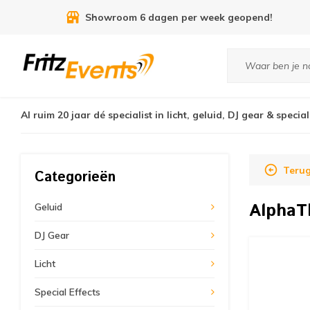
9.3
uit
7455
reviews
Al ruim 20 jaar dé specialist in licht, geluid, DJ gear & special
Teru
Categorieën
Alpha
Geluid
DJ Gear
Licht
Special Effects