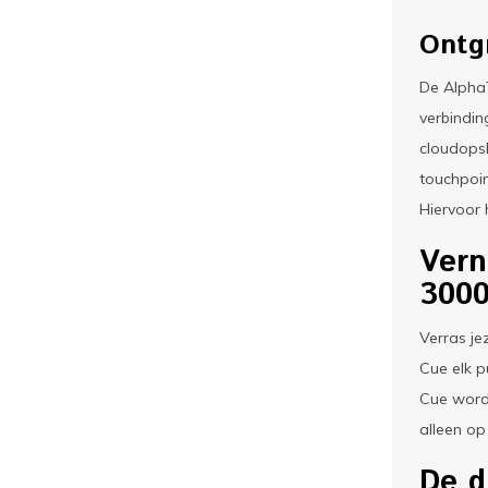
Ontgr
De Alpha
verbindin
cloudopsl
touchpoin
Hiervoor 
Vern
300
Verras je
Cue elk p
Cue wordt
alleen op
De d