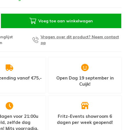
Voeg toe aan winkelwagen
nglijst
Vragen over dit product? Neem contact
n
op
zending vanaf €75,-
Open Dag 19 september in
Cuijk!
agen voor 21:00u
Fritz-Events showroom 6
ld, zelfde dag
dagen per week geopend!
n! Mits voorradig.