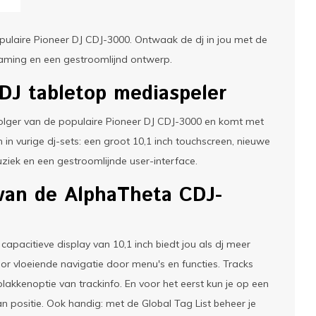
ulaire Pioneer DJ CDJ-3000. Ontwaak de dj in jou met de
eaming en een gestroomlijnd ontwerp.
J tabletop mediaspeler
lger van de populaire Pioneer DJ CDJ-3000 en komt met
n in vurige dj-sets: een groot 10,1 inch touchscreen, nieuwe
uziek en een gestroomlijnde user-interface.
 van de AlphaTheta CDJ-
apacitieve display van 10,1 inch biedt jou als dj meer
or vloeiende navigatie door menu's en functies. Tracks
lakkenoptie van trackinfo. En voor het eerst kun je op een
 positie. Ook handig: met de Global Tag List beheer je