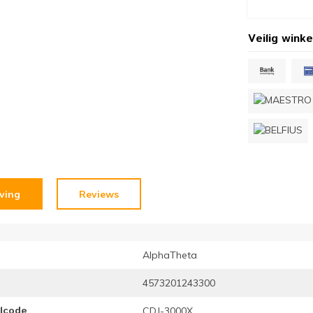
Veilig winke
jving
Reviews
AlphaTheta
4573201243300
elcode
CDJ-3000X