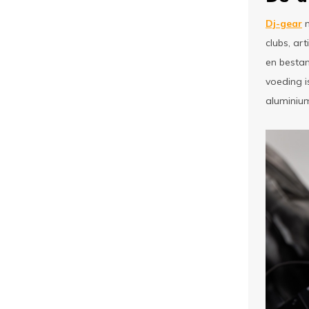
Dj-gear
m
clubs, ar
en bestan
voeding i
aluminiu