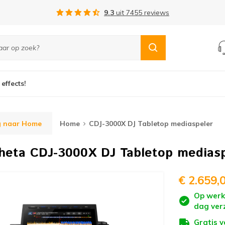
Gratis verzending vanaf €75,-
 effects!
g naar Home
Home
CDJ-3000X DJ Tabletop mediaspeler
Theta
CDJ-3000X DJ Tabletop mediasp
€ 2.659,
Op werk
dag ver
Gratis 