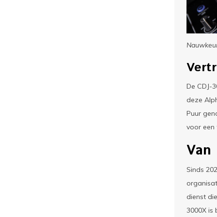
Nauwkeuri
Vert
De CDJ-30
deze Alp
Puur geno
voor een 
Van 
Sinds 20
organisat
dienst di
3000X is 