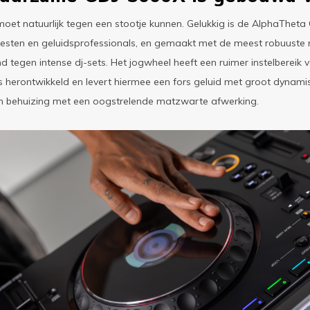
oet natuurlijk tegen een stootje kunnen. Gelukkig is de AlphaThet
tiesten en geluidsprofessionals, en gemaakt met de meest robuuste
d tegen intense dj-sets. Het jogwheel heeft een ruimer instelbereik 
s herontwikkeld en levert hiermee een fors geluid met groot dynamis
m behuizing met een oogstrelende matzwarte afwerking.