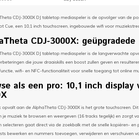
heta CDJ-3000X DJ tabletop mediaspeler is de opvolger van de pop
t Cue, een 10,1 inch touchscreen, ingebouwde wifi voor muziekstr
aTheta CDJ-3000X: geüpgradede D
Theta CDJ-3000X DJ tabletop mediaspeler is de langverwachte opvo
erbeteringen die jouw draaiskills een boost zullen geven en resultere
unctie, wifi- en NFC-functionaliteit voor snelle toegang tot online m
se als een pro: 10,1 inch display
0X
k opvalt aan de AlphaTheta CDJ-3000X is het grote touchscreen. Dit c
 je muziek te browsen en weergeven (16 tracks tegelijk) en zorgt vo
 selecteren gaat direct via de zoekbalk met de snelle kopiëren- en p
ists bewerken en nummers toevoegen, verwijderen en verschuiven van