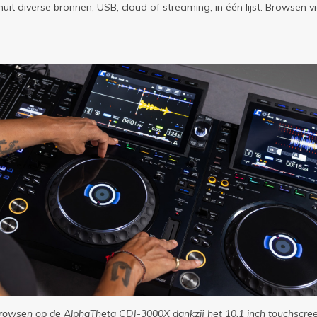
nuit diverse bronnen, USB, cloud of streaming, in één lijst. Browsen 
 browsen op de AlphaTheta CDJ-3000X dankzij het 10,1 inch touchscree