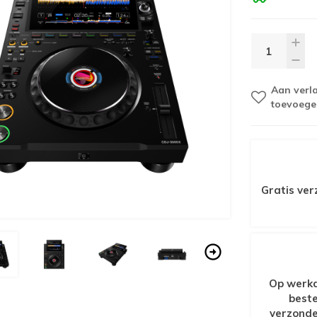
Aan verla
toevoege
Gratis ver
Op werkd
beste
verzonde