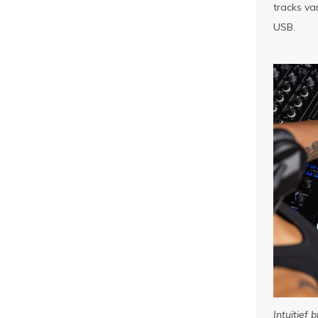
tracks va
USB.
Intuïtief