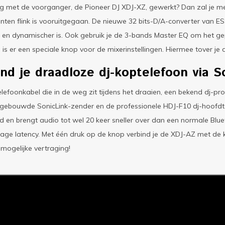
og met de voorganger, de Pioneer DJ XDJ-XZ, gewerkt? Dan zal je 
nten flink is vooruitgegaan. De nieuwe 32 bits-D/A-converter van E
 en dynamischer is. Ook gebruik je de 3-bands Master EQ om het g
n is er een speciale knop voor de mixerinstellingen. Hiermee tover je
nd je draadloze dj-koptelefoon via S
lefoonkabel die in de weg zit tijdens het draaien, een bekend dj-pro
ngebouwde SonicLink-zender en de professionele HDJ-F10 dj-hoofdt
d en brengt audio tot wel 20 keer sneller over dan een normale Blu
lage latency. Met één druk op de knop verbind je de XDJ-AZ met de 
 mogelijke vertraging!