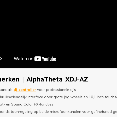
erken | AlphaTheta XDJ-AZ
kanaals
dj-controller
voor professionele dj's
bruiksvriendelijk interface door grote jog wheels en 10,1 inch touch
at- en Sound Color FX-functies
bands toonregeling op beide microfoonkanalen voor gefinetuned ge