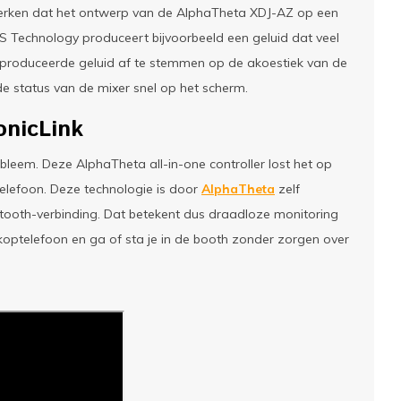
merken dat het ontwerp van de AlphaTheta XDJ-AZ op een
SS Technology produceert bijvoorbeeld een geluid dat veel
eproduceerde geluid af te stemmen op de akoestiek van de
 de status van de mixer snel op het scherm.
onicLink
bleem. Deze AlphaTheta all-in-one controller lost het op
elefoon. Deze technologie is door
AlphaTheta
zelf
etooth-verbinding. Dat betekent dus draadloze monitoring
koptelefoon en ga of sta je in de booth zonder zorgen over