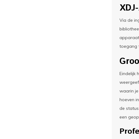
XDJ-
Via de in
bibliothe
apparaat.
toegang t
Groo
Eindelijk
weergeeft
waarin je
hoeven in
de status
een geopt
Prof