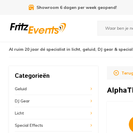
9.3
uit
7455
reviews
Al ruim 20 jaar dé specialist in licht, geluid, DJ gear & special
Teru
Categorieën
Alpha
Geluid
DJ Gear
Licht
Special Effects