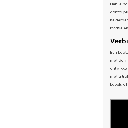
Heb je n
aantal pu
helderder
locatie e
Verbi
Een kopte
met de i
ontwikkel
met ultra
kabels of