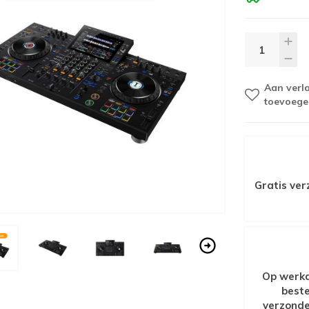
Aan verla
toevoege
Gratis ver
Op werkd
beste
verzonde