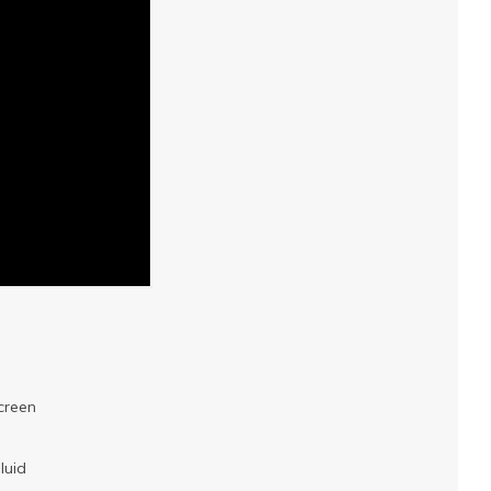
screen
luid