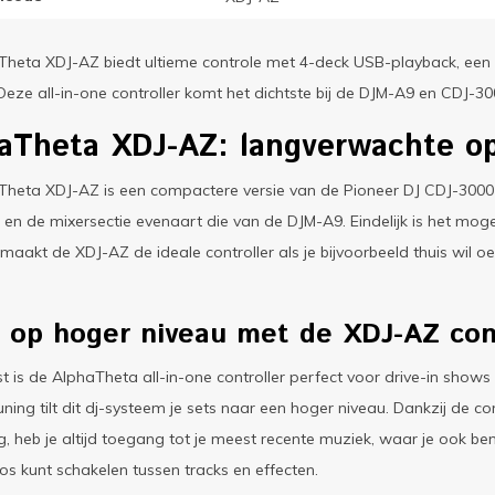
heta XDJ-AZ biedt ultieme controle met 4-deck USB-playback, een 1
Deze all-in-one controller komt het dichtste bij de DJM-A9 en CDJ-3
aTheta XDJ-AZ: langverwachte op
heta XDJ-AZ is een compactere versie van de Pioneer DJ CDJ-3000 
en de mixersectie evenaart die van de DJM-A9. Eindelijk is het mogel
t maakt de XDJ-AZ de ideale controller als je bijvoorbeeld thuis wi
i op hoger niveau met de XDJ-AZ con
 is de AlphaTheta all-in-one controller perfect voor drive-in shows 
ning tilt dit dj-systeem je sets naar een hoger niveau. Dankzij de 
, heb je altijd toegang tot je meest recente muziek, waar je ook ben
os kunt schakelen tussen tracks en effecten.