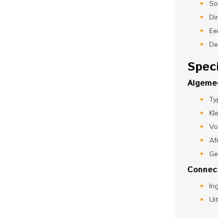
So
Di
Ee
De
Speci
Algeme
Ty
Kl
Vo
Af
Ge
Connec
In
Ui