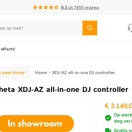
Gratis verzending vanaf €75,-
 effects!
g naar Home
Home
XDJ-AZ all-in-one DJ controller
Theta
XDJ-AZ all-in-one DJ controller
€ 3.149,
Op werk
dag ver
Gratis 