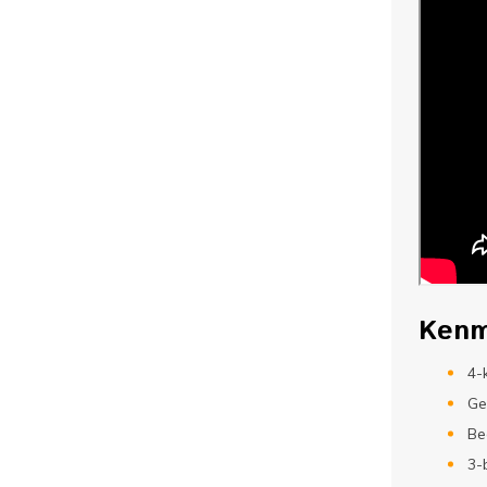
Kenm
4-
Ge
Be
3-