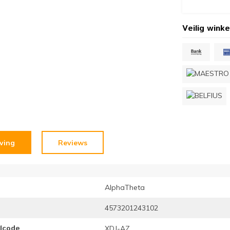
Veilig winke
jving
Reviews
AlphaTheta
4573201243102
elcode
XDJ-AZ