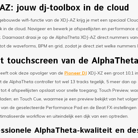
AZ: jouw dj-toolbox in de cloud
gebouwde wifi-functie van de XDJ-AZ krijg je met een speciaal Cl
ek in de cloud. Navigeer en bewerk je afspeellijsten en performance 
 Daarnaast draai je op de AlphaTheta XDJ-AZ direct nummers vanaf Be
ot de waveforms, BPM en grid, zodat je direct ziet welke nummers h
t touchscreen van de AlphaThet
 heeft ook deze opvolger van de
Pioneer DJ
XDJ-XZ een groot 10,1 in
 de AlphaTheta controller tot wel 13 tracks tegelijk, 5 meer dan op 
 tot 4 afspeellijsten opslaat voor snelle toegang; Touch Preview, waa
laden; en Touch Cue, waarmee je een preview bekijkt van het volgen
 van de geselecteerde Performance Pad en de Beat FX-instellingen 
imaliseerde workflow en uiteindelijk een dijk van een optreden.
essionele AlphaTheta-kwaliteit en de