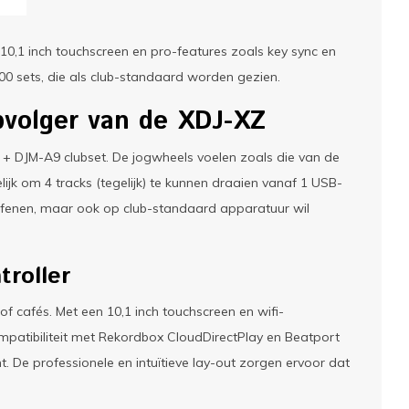
0,1 inch touchscreen en pro-features zoals key sync en
000 sets, die als club-standaard worden gezien.
volger van de XDJ-XZ
+ DJM-A9 clubset. De jogwheels voelen zoals die van de
ijk om 4 tracks (tegelijk) te kunnen draaien vanaf 1 USB-
l oefenen, maar ook op club-standaard apparatuur wil
troller
of cafés. Met een 10,1 inch touchscreen en wifi-
compatibiliteit met Rekordbox CloudDirectPlay en Beatport
t. De professionele en intuïtieve lay-out zorgen ervoor dat