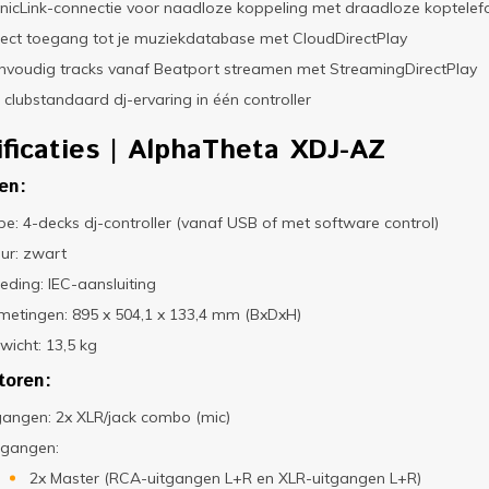
nicLink-connectie voor naadloze koppeling met draadloze koptelef
rect toegang tot je muziekdatabase met CloudDirectPlay
nvoudig tracks vanaf Beatport streamen met StreamingDirectPlay
 clubstandaard dj-ervaring in één controller
ficaties
| AlphaTheta XDJ-AZ
en:
pe: 4-decks dj-controller (vanaf USB of met software control)
eur: zwart
eding: IEC-aansluiting
metingen: 895 x 504,1 x 133,4 mm (BxDxH)
wicht: 13,5 kg
toren:
gangen: 2x XLR/jack combo (mic)
tgangen:
2x Master (RCA-uitgangen L+R en XLR-uitgangen L+R)