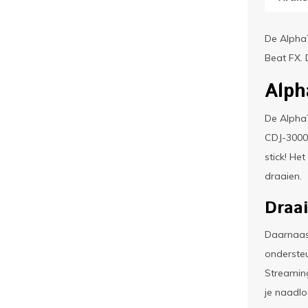
De AlphaT
Beat FX. 
Alph
De AlphaT
CDJ-3000 
stick! He
draaien.
Draa
Daarnaast
ondersteu
Streaming
je naadlo