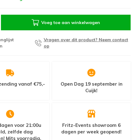
Voeg toe aan winkelwagen
nglijst
Vragen over dit product? Neem contact
n
op
zending vanaf €75,-
Open Dag 19 september in
Cuijk!
agen voor 21:00u
Fritz-Events showroom 6
ld, zelfde dag
dagen per week geopend!
n! Mits voorradig.