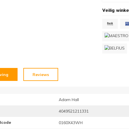
Veilig winke
jving
Reviews
Adam Hall
4049521211331
elcode
0160X43WH