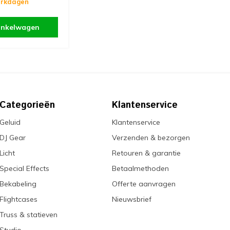
erkdagen
inkelwagen
Categorieën
Klantenservice
Geluid
Klantenservice
DJ Gear
Verzenden & bezorgen
Licht
Retouren & garantie
Special Effects
Betaalmethoden
Bekabeling
Offerte aanvragen
Flightcases
Nieuwsbrief
Truss & statieven