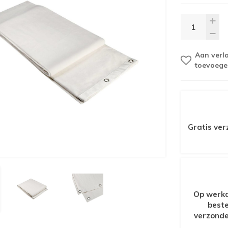
Aan verla
toevoege
Gratis ver
Op werkd
beste
verzonde