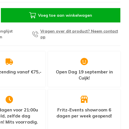
Voeg toe aan winkelwagen
nglijst
Vragen over dit product? Neem contact
n
op
zending vanaf €75,-
Open Dag 19 september in
Cuijk!
agen voor 21:00u
Fritz-Events showroom 6
ld, zelfde dag
dagen per week geopend!
n! Mits voorradig.