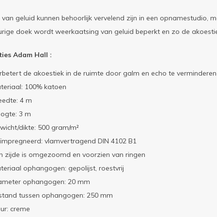
s van geluid kunnen behoorlijk vervelend zijn in een opnamestudio, m
rige doek wordt weerkaatsing van geluid beperkt en zo de akoestiek
ties Adam Hall :
rbetert de akoestiek in de ruimte door galm en echo te verminderen
teriaal: 100% katoen
eedte: 4 m
ogte: 3 m
wicht/dikte: 500 gram/m²
ïmpregneerd: vlamvertragend DIN 4102 B1
n zijde is omgezoomd en voorzien van ringen
teriaal ophangogen: gepolijst, roestvrij
ameter ophangogen: 20 mm
stand tussen ophangogen: 250 mm
eur: creme