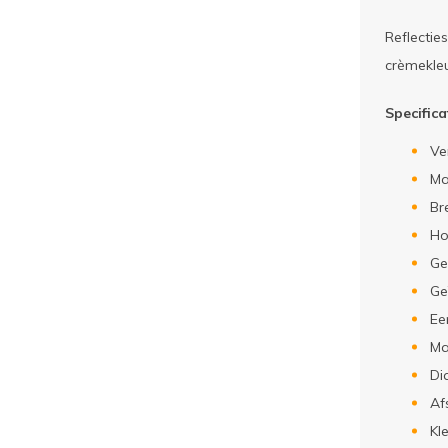
Reflectie
crèmekleu
Specifica
Ve
Ma
Br
Ho
Ge
Ge
Ee
Ma
Di
Af
Kl