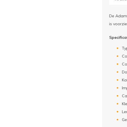
De Adam H
is voorzi
Specific
Ty
Co
Co
Do
Ka
Im
Ca
Kl
Le
Ge