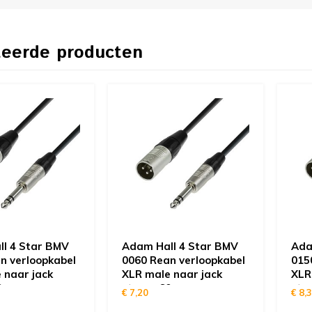
teerde producten
l 4 Star BMV
Adam Hall 4 Star BMV
Ada
n verloopkabel
0060 Rean verloopkabel
015
 naar jack
XLR male naar jack
XLR
0cm
stereo 60cm
ste
€ 7,20
€ 8,