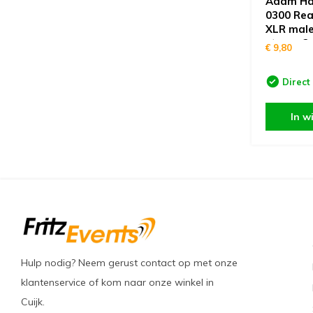
Adam Hal
0300 Rea
XLR male
stereo 3
€ 9,80
Direct
In w
Hulp nodig? Neem gerust contact op met onze
klantenservice of kom naar onze winkel in
Cuijk.