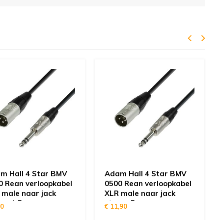
m Hall 4 Star BMV
Adam Hall 4 Star BMV
0 Rean verloopkabel
0500 Rean verloopkabel
 male naar jack
XLR male naar jack
reo 1,5m
stereo 5m
30
€ 11,90