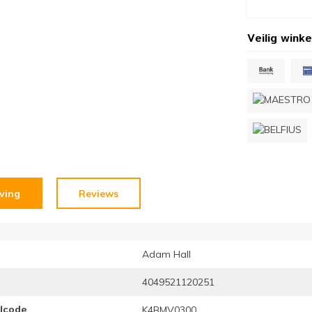
Veilig winke
jving
Reviews
Adam Hall
4049521120251
elcode
K4BMV0300