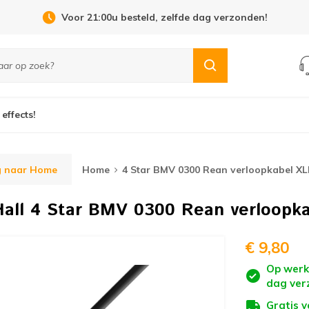
Open Dag 19 september in Cuijk!
 effects!
g naar Home
Home
4 Star BMV 0300 Rean verloopkabel XL
all
4 Star BMV 0300 Rean verloopka
€ 9,80
Op werk
dag ver
Gratis 