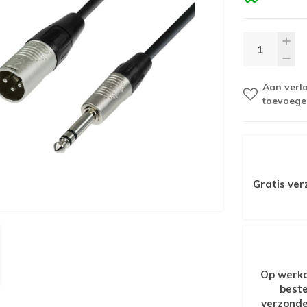
Aan verla
toevoege
Gratis ver
Op werkd
beste
verzonde