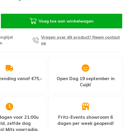
Voeg toe aan winkelwagen
nglijst
Vragen over dit product? Neem contact
n
op
zending vanaf €75,-
Open Dag 19 september in
Cuijk!
agen voor 21:00u
Fritz-Events showroom 6
ld, zelfde dag
dagen per week geopend!
n! Mits voorradig.