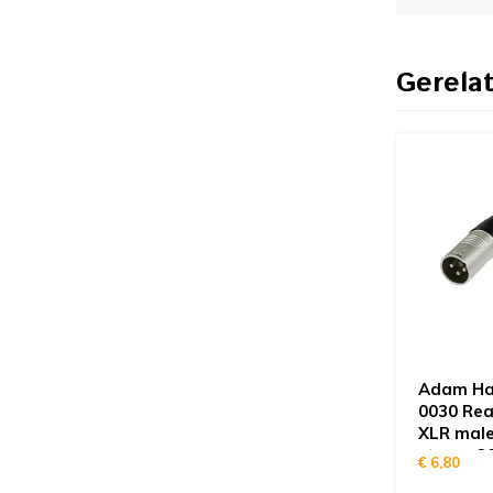
Gerela
Adam Hal
0030 Rea
XLR male
stereo 3
€ 6,80