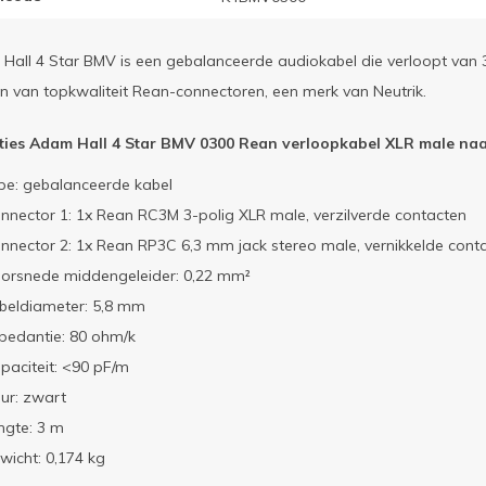
all 4 Star BMV is een gebalanceerde audiokabel die verloopt van 
en van topkwaliteit Rean-connectoren, een merk van Neutrik.
aties Adam Hall 4 Star BMV 0300 Rean verloopkabel XLR male naar
pe: gebalanceerde kabel
nnector 1: 1x Rean RC3M 3-polig XLR male, verzilverde contacten
nnector 2: 1x Rean RP3C 6,3 mm jack stereo male, vernikkelde cont
orsnede middengeleider: 0,22 mm²
beldiameter: 5,8 mm
pedantie: 80 ohm/k
paciteit: <90 pF/m
eur: zwart
ngte: 3 m
wicht: 0,174 kg