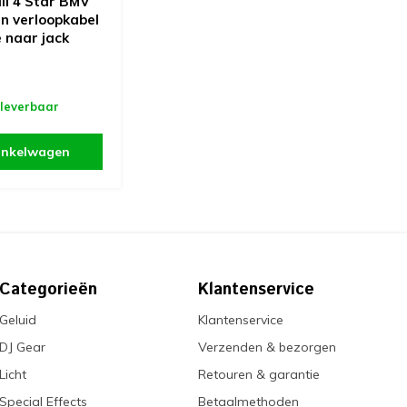
l 4 Star BMV
n verloopkabel
 naar jack
m
 leverbaar
inkelwagen
Categorieën
Klantenservice
Geluid
Klantenservice
DJ Gear
Verzenden & bezorgen
Licht
Retouren & garantie
Special Effects
Betaalmethoden