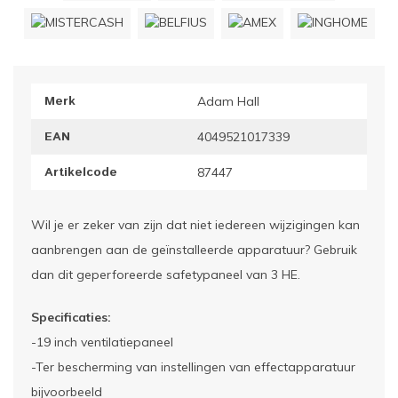
ownriggers
Wielp
ridbouw
Overi
Merk
Adam Hall
fzetpalen & afzetkoorden
LCD e
EAN
4049521017339
rukken & stoelen
Artikelcode
87447
Wil je er zeker van zijn dat niet iedereen wijzigingen kan
aanbrengen aan de geïnstalleerde apparatuur? Gebruik
dan dit geperforeerde safetypaneel van 3 HE.
Specificaties:
-19 inch ventilatiepaneel
-Ter bescherming van instellingen van effectapparatuur
bijvoorbeeld