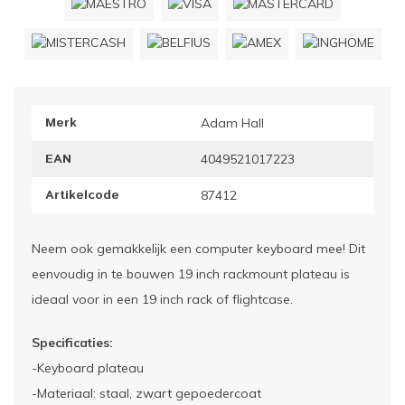
ownriggers
Wielp
ridbouw
Overi
Merk
Adam Hall
fzetpalen & afzetkoorden
LCD e
EAN
4049521017223
rukken & stoelen
Artikelcode
87412
Neem ook gemakkelijk een computer keyboard mee! Dit
eenvoudig in te bouwen 19 inch rackmount plateau is
ideaal voor in een 19 inch rack of flightcase.
Specificaties:
-Keyboard plateau
-Materiaal: staal, zwart gepoedercoat