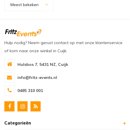
oudvuurfonteinen
ege Kabelhaspels en Accessoires
ablethouders, telefoonhouders & laptop plateaus
Draai
Meest bekeken
oudvuurpoeder
verige statieven
Keybo
uziekstandaards & verlichting
Truss 
Hulp nodig? Neem gerust contact op met onze klantenservice
ownriggers
Wielp
of kom naar onze winkel in Cuijk.
ridbouw
Overi
Hulsbos 7, 5431 NZ, Cuijk
fzetpalen & afzetkoorden
LCD e
info@fritz-events.nl
rukken & stoelen
0485 310 001
Categorieën