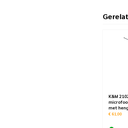
Gerela
K&M 210
microfo
met heng
€ 61,00