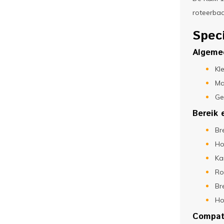
roteerbaa
Spec
Algeme
Kle
Ma
Ge
Bereik 
Br
Ho
Ka
Ro
Br
Ho
Compati