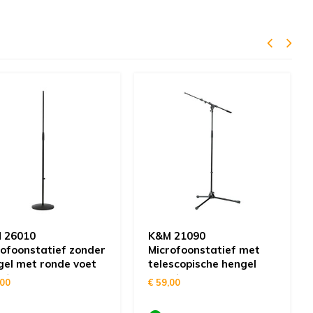
 26010
K&M 21090
rofoonstatief zonder
Microfoonstatief met
gel met ronde voet
telescopische hengel
rt
zwart
,00
€ 59,00