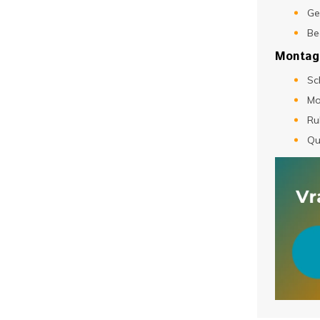
Ge
Be
Montag
Sc
Mo
Ru
Qu