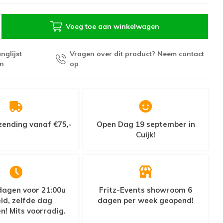
Voeg toe aan winkelwagen
nglijst
Vragen over dit product? Neem contact
n
op
zending vanaf €75,-
Open Dag 19 september in
Cuijk!
agen voor 21:00u
Fritz-Events showroom 6
ld, zelfde dag
dagen per week geopend!
n! Mits voorradig.