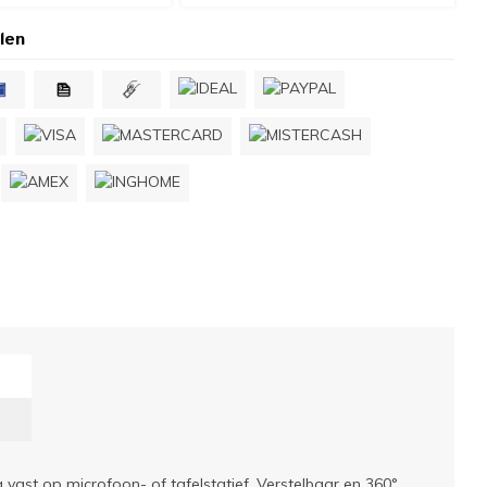
len
ast op microfoon- of tafelstatief. Verstelbaar en 360°