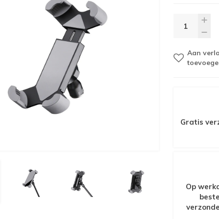
Aan verla
toevoege
Gratis ver
Op werkd
beste
verzonde