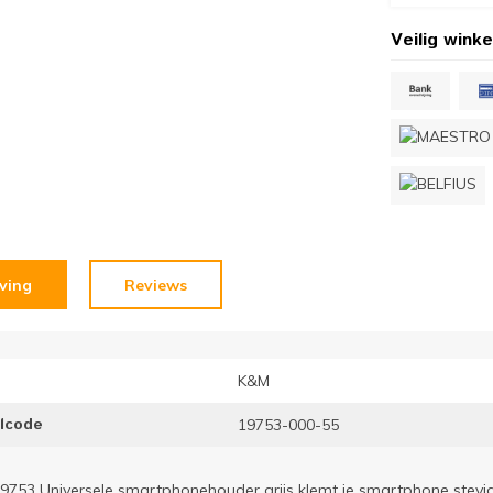
Veilig winke
jving
Reviews
K&M
elcode
19753-000-55
753 Universele smartphonehouder grijs klemt je smartphone stevig v