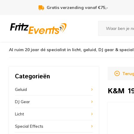
Voor 21:00u besteld, zelfde dag verzonden!
Al ruim 20 jaar dé specialist in licht, geluid, DJ gear & special
Teru
Categorieën
K&M
1
Geluid
DJ Gear
Licht
Special Effects