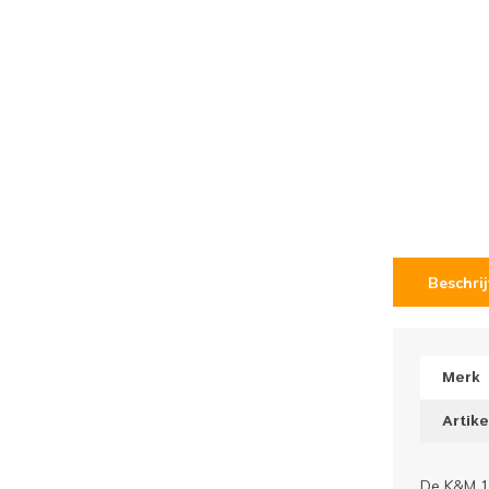
Beschri
Merk
Artik
De K&M 19