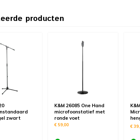
teerde producten
20
K&M 26085 One Hand
K&M
onstandaard
microfoonstatief met
Mic
el zwart
ronde voet
hen
zwa
€ 59,00
€ 39