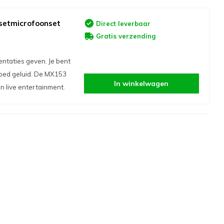
setmicrofoonset
Direct leverbaar
Gratis verzending
taties geven. Je bent
goed geluid. De MX153
In winkelwagen
 live entertainment.