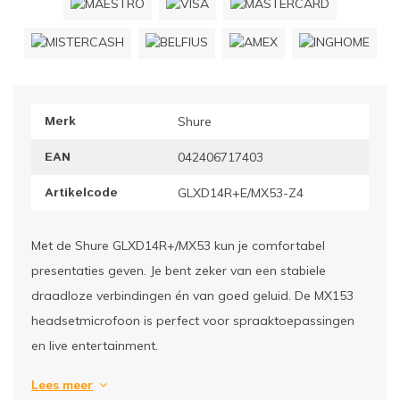
ownriggers
Wielp
ridbouw
Overi
Merk
Shure
fzetpalen & afzetkoorden
LCD e
EAN
042406717403
rukken & stoelen
Artikelcode
GLXD14R+E/MX53-Z4
Met de Shure GLXD14R+/MX53 kun je comfortabel
presentaties geven. Je bent zeker van een stabiele
draadloze verbindingen én van goed geluid. De MX153
headsetmicrofoon is perfect voor spraaktoepassingen
en live entertainment.
Lees meer