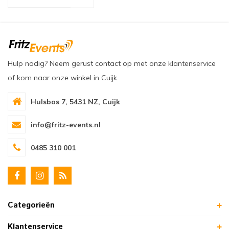
oudvuurfonteinen
ege Kabelhaspels en Accessoires
ablethouders, telefoonhouders & laptop plateaus
Draai
oudvuurpoeder
verige statieven
Keybo
uziekstandaards & verlichting
Truss 
Hulp nodig? Neem gerust contact op met onze klantenservice
of kom naar onze winkel in Cuijk.
ownriggers
Wielp
Hulsbos 7, 5431 NZ, Cuijk
ridbouw
Overi
info@fritz-events.nl
fzetpalen & afzetkoorden
LCD e
0485 310 001
rukken & stoelen
Categorieën
Klantenservice