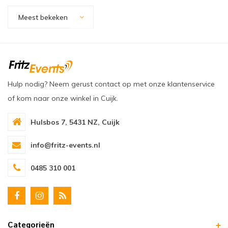
oudvuurfonteinen
ege Kabelhaspels en Accessoires
ablethouders, telefoonhouders & laptop plateaus
Draai
Meest bekeken
oudvuurpoeder
verige statieven
Keybo
uziekstandaards & verlichting
Truss 
ownriggers
Wielp
Hulp nodig? Neem gerust contact op met onze klantenservice
of kom naar onze winkel in Cuijk.
ridbouw
Overi
Hulsbos 7, 5431 NZ, Cuijk
fzetpalen & afzetkoorden
LCD e
info@fritz-events.nl
rukken & stoelen
0485 310 001
Categorieën