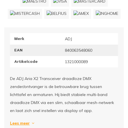
ownriggers
Wielp
ridbouw
Overi
Merk
ADJ
fzetpalen & afzetkoorden
LCD e
EAN
840063548060
rukken & stoelen
Artikelcode
1321000089
De ADJ Aria X2 Transceiver draadloze DMX
zender/ontvanger is de betrouwbare brug tussen
lichttafel en armaturen. Hij biedt stabiele multi-band
draadloze DMX via een slim, schaalbaar mesh-netwerk
en laat zich snel instellen via display of app.
Lees meer