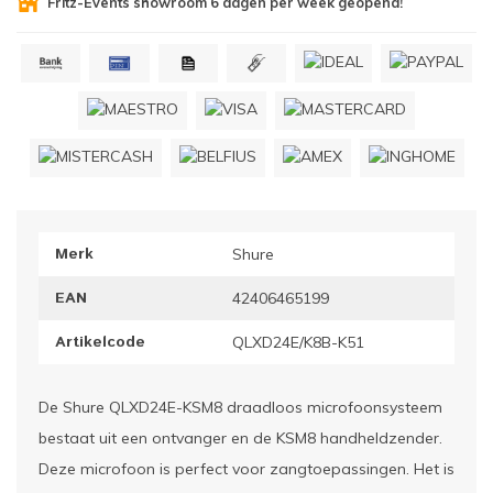
Fritz-Events showroom 6 dagen per week geopend!
ownriggers
Wielp
ridbouw
Overi
fzetpalen & afzetkoorden
LCD e
rukken & stoelen
Merk
Shure
EAN
42406465199
Artikelcode
QLXD24E/K8B-K51
De Shure QLXD24E-KSM8 draadloos microfoonsysteem
bestaat uit een ontvanger en de KSM8 handheldzender.
Deze microfoon is perfect voor zangtoepassingen. Het is