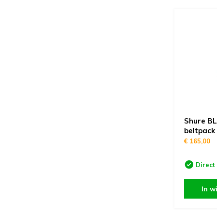
Shure BL
beltpack
€ 165,00
Direct
In w