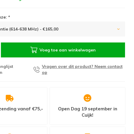
uze:
*
ntie (614-638 MHz) - €165,00
Voeg toe aan winkelwagen
nglijst
Vragen over dit product? Neem contact
n
op
zending vanaf €75,-
Open Dag 19 september in
Cuijk!