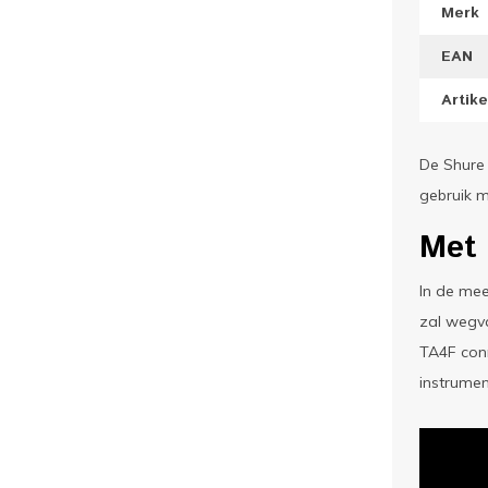
Merk
EAN
Artik
De Shure
gebruik m
Met 
In de mee
zal wegva
TA4F conn
instrume