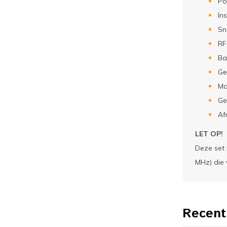
Po
In
Sn
RF
Ba
Ge
Ma
Ge
Af
LET OP!
Deze set 
MHz) die 
Recent