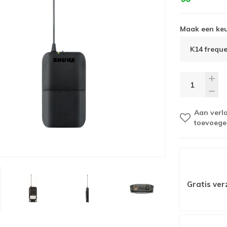
Maak een ke
K14 freque
Aan verla
toevoege
Gratis ver