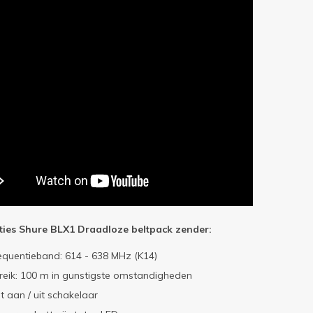
aties Shure BLX1 Draadloze beltpack zender:
equentieband: 614 - 638 MHz (K14)
reik: 100 m in gunstigste omstandigheden
t aan / uit schakelaar