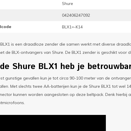
Shure
042406247092
elcode
BLX1=-K14
 BLX1 is een draadloze zender die samen werkt met diverse draadl
et de BLX-ontvangers van Shure. De BLX1 zender is geschikt voor 
de Shure BLX1 heb je betrouwbare
st gunstige gevallen kun je tot circa 90-100 meter van de ontvange
llen. Met slechts twee AA-batterijen kun je de Shure BLX1 tot wel 1
ector kunnen worden aangesloten op deze beltpack. Denk hierbij aa
ntmicrofoons.