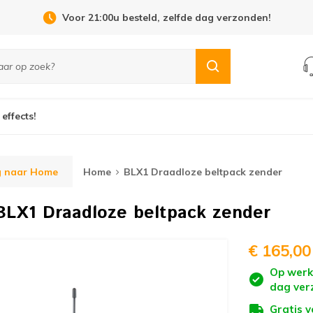
Open Dag 19 september in Cuijk!
 effects!
g naar Home
Home
BLX1 Draadloze beltpack zender
BLX1 Draadloze beltpack zender
€ 165,00
Op werk
dag ver
Gratis 