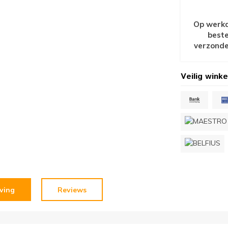
Op werkd
beste
verzonde
Veilig winke
jving
Reviews