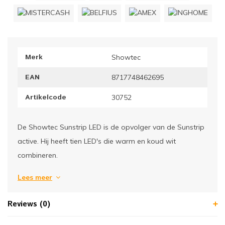
ownriggers
Wielp
ridbouw
Overi
Merk
Showtec
fzetpalen & afzetkoorden
LCD e
EAN
8717748462695
rukken & stoelen
Artikelcode
30752
De Showtec Sunstrip LED is de opvolger van de Sunstrip
active. Hij heeft tien LED's die warm en koud wit
combineren.
Lees meer
Reviews (0)