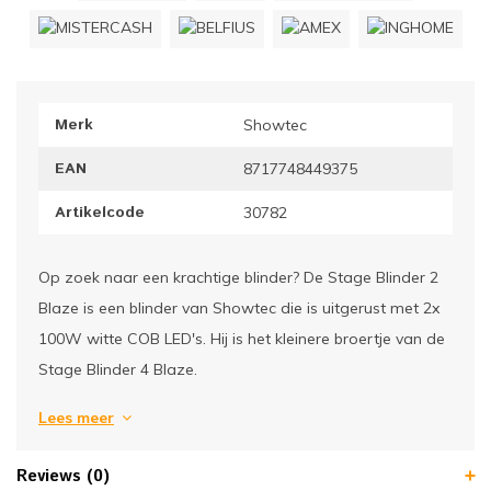
ownriggers
Wielp
ridbouw
Overi
Merk
Showtec
fzetpalen & afzetkoorden
LCD e
EAN
8717748449375
rukken & stoelen
Artikelcode
30782
Op zoek naar een krachtige blinder? De Stage Blinder 2
Blaze is een blinder van Showtec die is uitgerust met 2x
100W witte COB LED's. Hij is het kleinere broertje van de
Stage Blinder 4 Blaze.
Lees meer
Reviews (0)