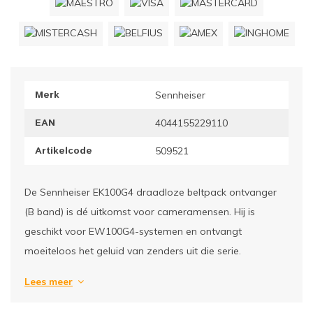
ownriggers
Wielp
ridbouw
Overi
Merk
Sennheiser
fzetpalen & afzetkoorden
LCD e
EAN
4044155229110
rukken & stoelen
Artikelcode
509521
De Sennheiser EK100G4 draadloze beltpack ontvanger
(B band) is dé uitkomst voor cameramensen. Hij is
geschikt voor EW100G4-systemen en ontvangt
moeiteloos het geluid van zenders uit die serie.
Lees meer