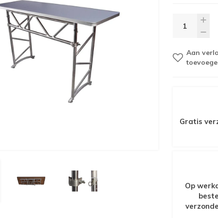
Aan verla
toevoege
Gratis ver
Op werkd
beste
verzonde