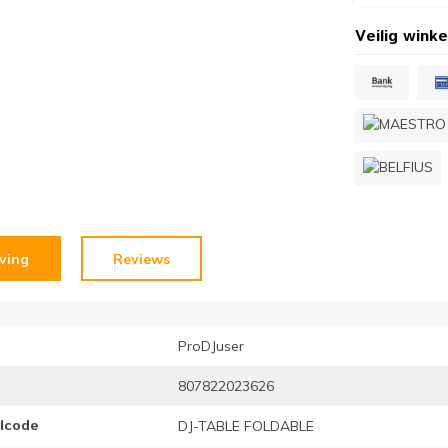
Veilig winke
jving
Reviews
ProDJuser
807822023626
elcode
DJ-TABLE FOLDABLE