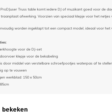
ProDJuser Truss table komt iedere DJ of muzikant goed voor de dag!
 traanplaat afwerking. Voorzien van speciaal klepje voor het netje
envoudig worden ingeklapt tot een compact model, ideaal voor het 
ties:
erkhoogte voor de DJ-set
f doorvoer klepje voor de bekabeling
 is door middel van verstelbare schroefpootjes waterpas af te stelle
ig op te vouwen
gen werkblad: 150 x 50cm
 85cm
 bekeken