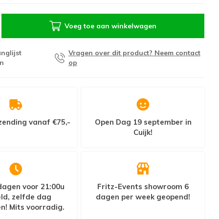
Voeg toe aan winkelwagen
nglijst
Vragen over dit product? Neem contact
n
op
zending vanaf €75,-
Open Dag 19 september in
Cuijk!
agen voor 21:00u
Fritz-Events showroom 6
ld, zelfde dag
dagen per week geopend!
n! Mits voorradig.