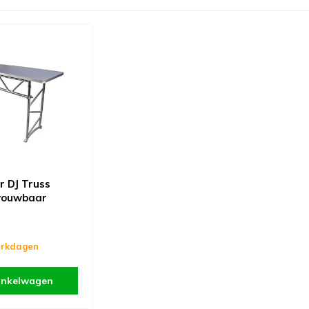
r DJ Truss
vouwbaar
erkdagen
inkelwagen