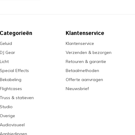
Categorieën
Klantenservice
Geluid
Klantenservice
DJ Gear
Verzenden & bezorgen
Licht
Retouren & garantie
Special Effects
Betaalmethoden
Bekabeling
Offerte aanvragen
Flightcases
Nieuwsbrief
Truss & statieven
Studio
Overige
Audiovisueel
Aanbiedingen