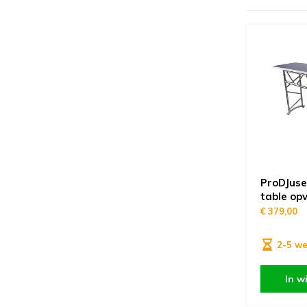
ProDJuse
table op
€ 379,00
2-5 w
In w