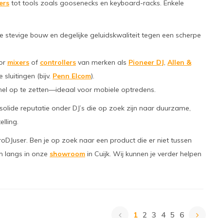
ers
tot tools zoals goosenecks en keyboard-racks. Enkele
stevige bouw en degelijke geluidskwaliteit tegen een scherpe
oor
mixers
of
controllers
van merken als
Pioneer DJ
,
Allen &
sluitingen (bijv.
Penn Elcom
).
snel op te zetten—ideaal voor mobiele optredens.
solide reputatie onder DJ’s die op zoek zijn naar duurzame,
lling.
roDJuser. Ben je op zoek naar een product die er niet tussen
 langs in onze
showroom
in Cuijk. Wij kunnen je verder helpen
1
2
3
4
5
6