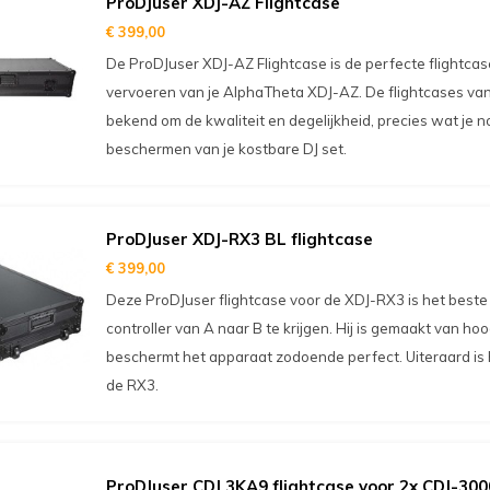
ProDJuser XDJ-AZ Flightcase
€ 399,00
De ProDJuser XDJ-AZ Flightcase is de perfecte flightcase
vervoeren van je AlphaTheta XDJ-AZ. De flightcases va
bekend om de kwaliteit en degelijkheid, precies wat je n
beschermen van je kostbare DJ set.
ProDJuser XDJ-RX3 BL flightcase
€ 399,00
Deze ProDJuser flightcase voor de XDJ-RX3 is het beste
controller van A naar B te krijgen. Hij is gemaakt van h
beschermt het apparaat zodoende perfect. Uiteraard is 
de RX3.
ProDJuser CDJ 3KA9 flightcase voor 2x CDJ-30