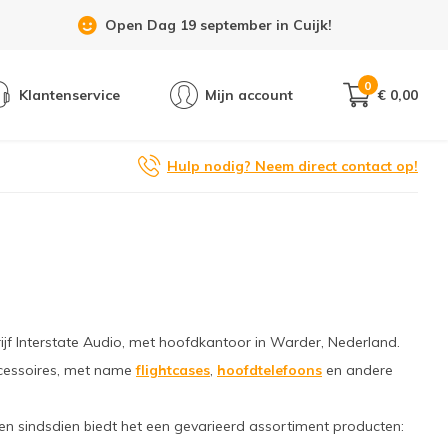
Showroom 6 dagen per week geopend!
0
Klantenservice
Mijn account
€ 0,00
Hulp nodig? Neem direct contact op!
rijf Interstate Audio, met hoofdkantoor in Warder, Nederland.
ccessoires, met name
flightcases
,
hoofdtelefoons
en andere
en sindsdien biedt het een gevarieerd assortiment producten: