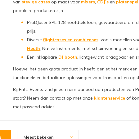
van
stevige cases
op maat voor
mixers
,
CDJ’s
en
platenspel
populaire producten zijn:
ProDJuser SPL‑128 hoofdtelefoon, gewaardeerd om de 
prijs.
Diverse
flightcases en combicases
, zoals modellen v
Heath
, Native Instruments, met schuimvoering en solide 
Een inklapbare
DJ booth
, lichtgewicht, draagbaar en 
Hoewel het geen grote productlijn heeft, geniet het merk een 
functionele en betaalbare oplossingen voor transport en opste
Bij Fritz-Events vind je een ruim aanbod aan producten van P
staat? Neem dan contact op met onze
klantenservice
of kom
met passend advies!
s
Meest bekeken